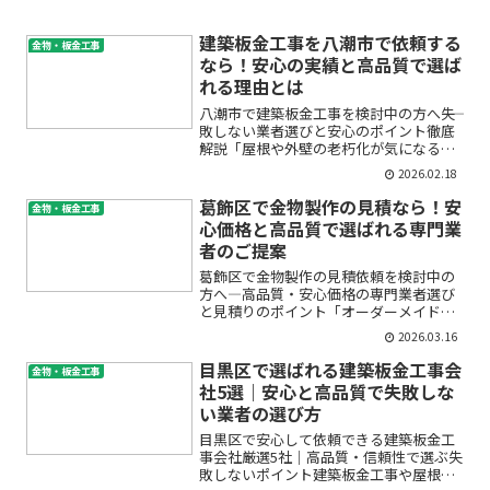
建築板金工事を八潮市で依頼する
金物・板金工事
なら！安心の実績と高品質で選ば
れる理由とは
八潮市で建築板金工事を検討中の方へ――失
敗しない業者選びと安心のポイント徹底
解説「屋根や外壁の老朽化が気になる」
「雨漏りや雨樋のトラブルを早く直した
2026.02.18
い」「そろそろ自宅のメンテナンスを考
えなきゃ」――そんなお悩みを抱えている八
葛飾区で金物製作の見積なら！安
金物・板金工事
潮市の皆様へ。本...
心価格と高品質で選ばれる専門業
者のご提案
葛飾区で金物製作の見積依頼を検討中の
方へ―高品質・安心価格の専門業者選び
と見積りのポイント「オーダーメイドの
金物製作を葛飾区で頼みたいけれど、ど
2026.03.16
こに見積りを頼んだらいいのかわからな
い」「予算内で希望通りの仕上がりにな
目黒区で選ばれる建築板金工事会
金物・板金工事
るか不安」「ステンレスや...
社5選｜安心と高品質で失敗しな
い業者の選び方
目黒区で安心して依頼できる建築板金工
事会社厳選5社｜高品質・信頼性で選ぶ失
敗しないポイント建築板金工事や屋根・