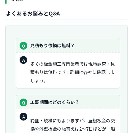
よくあるお悩みとQ&A
質
見積もり依頼は無料？
問：
回
多くの板金施工専門業者では現地調査・見
答：
積もりは無料です。詳細は各社に確認しま
しょう。
質
工事期間はどのくらい？
問：
回
範囲・規模にもよりますが、屋根板金の交
答：
換や外壁板金の張替えは2〜7日ほどが一般