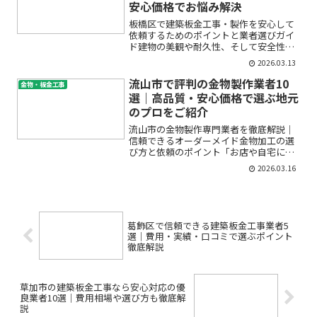
安心価格でお悩み解決
板橋区で建築板金工事・製作を安心して
依頼するためのポイントと業者選びガイ
ド建物の美観や耐久性、そして安全性に
深く関わる「建築板金工事」。屋根や雨
2026.03.13
樋、外壁、笠木、ダクト、さらにはリフ
ォームにまで幅広く活用されているた
流山市で評判の金物製作業者10
金物・板金工事
め、トラブルなく安心して工...
選｜高品質・安心価格で選ぶ地元
のプロをご紹介
流山市の金物製作専門業者を徹底解説｜
信頼できるオーダーメイド金物加工の選
び方と依頼のポイント「お店や自宅にぴ
ったりのオーダーメイド金物を作りた
2026.03.16
い」「ステンレスや鉄製の金物加工・修
理ができる業者を探している」「金物製
作って費用や納期が不安…」...
葛飾区で信頼できる建築板金工事業者5
選｜費用・実績・口コミで選ぶポイント
徹底解説
草加市の建築板金工事なら安心対応の優
良業者10選｜費用相場や選び方も徹底解
説