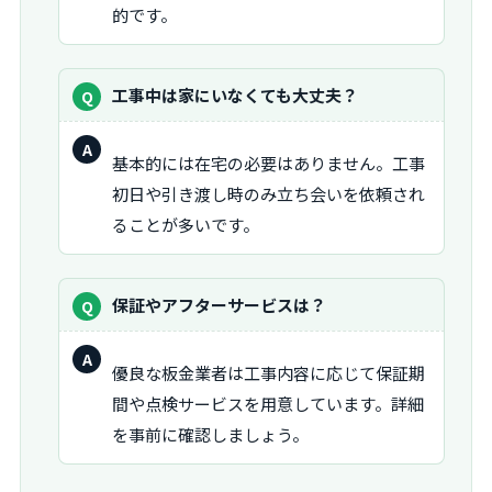
的です。
質
工事中は家にいなくても大丈夫？
問：
回
基本的には在宅の必要はありません。工事
答：
初日や引き渡し時のみ立ち会いを依頼され
ることが多いです。
質
保証やアフターサービスは？
問：
回
優良な板金業者は工事内容に応じて保証期
答：
間や点検サービスを用意しています。詳細
を事前に確認しましょう。