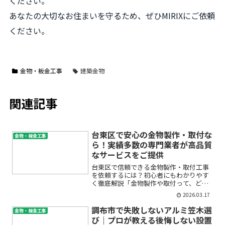
ください。
あなたの大切なお住まいを守るため、ぜひMIRIXにご依頼
ください。
金物・板金工事
建築金物
関連記事
台東区で安心の金物製作・取付な
金物・板金工事
ら！実績多数の専門業者が高品質
なサービスをご提供
台東区で信頼できる金物製作・取付工事
を依頼するには？初心者にもわかりやす
く徹底解説「金物製作や取付って、どこ
に相談すべき？」「台東区で安心して依
2026.03.17
頼できる業者はあるの？」「どんな流れ
で工事が進むの？」――こういった疑問や不
調布市で失敗しないアルミ笠木選
金物・板金工事
安をお持ちではありま...
び｜プロが教える後悔しない設置