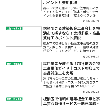
ポイントと費用相場
調布市で賢く選ぶ！アルミ笠木施工のポ
イントと費用ガイド【防水・耐久・デザ
イン性も徹底解説】「屋上やベランダの
アルミ笠木、そろそろリフォームした方
2026.02.19
がいいのかな…」「調布市で信頼できる
施工業者を探しているけど、何を基準に
信頼できる建築板金工事会社を横
金物・板金工事
選んだらいいの？」「見積...
浜市で探すなら！実績多数・高品
質施工のポイント解説
横浜市で後悔しない板金工事会社の選び
方と失敗しない依頼ガイド「屋根や外壁
が劣化してきたけど、どこに相談すれば
いいの？」「横浜市で板金工事って、ど
2026.03.13
こに頼めば安心できるの？」そんな疑問
や不安を抱えていませんか？建築板金工
専門業者が教える！越谷市の金物
金物・板金工事
事はご自宅の資産価値や快...
工事単価ガイド｜コストを抑えて
高品質施工を実現
越谷市で金物工事の単価が気になる方へ
｜相場・見積り・コストの抑え方をプロ
が解説「金物工事を頼みたいけど、どの
くらいの単価が相場なの？」「見積りの
2026.02.23
内容が妥当か不安…」「できればコスト
も抑えたい」越谷市で建築金物の取り付
板橋区で信頼の建築板金工事と高
金物・板金工事
けや修理・加工を検討中の...
品質な製作サービス―地元密着・