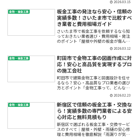
2026.03.15
い…と不安になったことはありません
か？特に目黒区のような住宅や店舗が多
板金工事の発注なら安心・信頼の
金物・板金工事
いエリアでは、屋根や外壁のメ...
実績多数！さいたま市で比較すべ
き業者と費用相場ガイド
さいたま市で板金工事を依頼するなら知
っておきたい業者選び・費用相場・発注
のポイント「屋根や外壁の板金が傷んで
きたけど、どこに頼めばいいの？」「見
2026.03.12
積もり金額が妥当かわからず不安」「信
頼できるさいたま市の板金工事業者を知
町田市で金物工事の図面作成に対
金物・板金工事
りたい」。そんなお悩みを...
応！安心と高品質を実現するプロ
の施工会社
町田市で建築金物工事と図面設計を任せ
るなら？安心・高品質なプロ業者の選び
方とポイント「金物工事って、どんなこ
とをやるの？」「図面設計って難しそ
2026.02.23
う…」町田市で建築やリフォームを計画
している方の多くが、金物工事や図面設
新宿区で信頼の板金工事・交換な
金物・板金工事
計についてこのような不安や...
ら！実績多数の専門業者による安
心対応と無料見積もり
新宿区で選ばれる板金工事・交換サービ
スのすべて｜屋根・外壁・雨樋の安心修
理と費用相場を徹底解説「雨漏りが気に
なる」「外壁のサビや傷みを直したい」