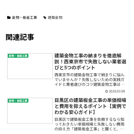
金物・板金工事
建築金物
関連記事
建築金物工事の納まりを徹底解
金物・板金工事
説！西東京市で失敗しない業者選
びと5つのポイント
西東京市の建築金物工事で納まりに悩ん
でいませんか？失敗しないための実践ガ
イドと業者選びのコツ建築金物工事は、
建物の安全性や美観、そして使い勝手に
2026.03.09
も大きく関わる大切な工程です。しか
し、金物の「納まり」や施工方法につい
目黒区の建築板金工事の単価相場
金物・板金工事
て分からず、不安や疑問を抱...
と費用を抑えるポイント【実例で
わかる安心ガイド】
目黒区で建築板金工事を依頼するなら知
っておきたい単価相場と失敗しない費用
の抑え方「建築板金工事」と聞くと、な
んだか難しそうで費用もよくわからな