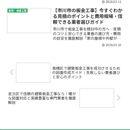
2026.03.11
「板金工事ってどこに頼めばいいの？」
新宿区でお住まいの方の中には、屋根や
【市川市の板金工事】今すぐわか
金物・板金工事
外壁、雨樋の不具合や老朽...
る見積のポイントと費用相場・信
頼できる業者選びガイド
市川市で板金工事を検討中の方へ―見積
のコツと安心できる業者の選び方・費用
の目安を徹底解説「家の屋根や外壁が傷
んできた」「雨樋の交換が必要だけどい
2026.03.10
くらかかるのか分からない」「板金工事
の見積もりってどう比べるの？」――市川市
で板金工事を考え始め...
板橋区で建築板金工事を成功させるため
の図面作成ガイド｜失敗しない業者選び
と安心のポイント
足立区で信頼の建築板金工事なら！確か
な図面対応と実績豊富な専門業者を徹底
解説