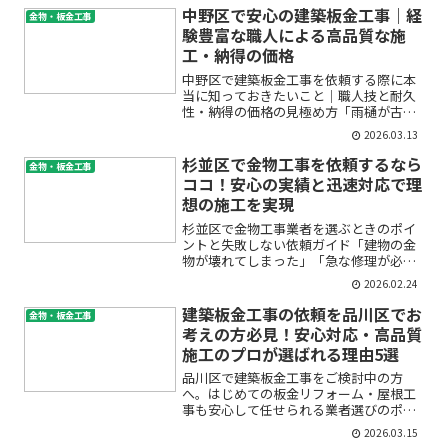
中野区で安心の建築板金工事｜経
金物・板金工事
験豊富な職人による高品質な施
工・納得の価格
中野区で建築板金工事を依頼する際に本
当に知っておきたいこと｜職人技と耐久
性・納得の価格の見極め方「雨樋が古く
なって水漏れが心配」「屋根の防水が気
2026.03.13
になるけど、どこに相談したら良い？」
「中野区で信頼できる建築板金の専門店
杉並区で金物工事を依頼するなら
金物・板金工事
って…？」このような悩み...
ココ！安心の実績と迅速対応で理
想の施工を実現
杉並区で金物工事業者を選ぶときのポイ
ントと失敗しない依頼ガイド「建物の金
物が壊れてしまった」「急な修理が必要
でどこに頼めばいいかわからない」「金
2026.02.24
物工事の費用や内容が不安」——杉並区
や東京エリアで、金物工事の依頼を検討
建築板金工事の依頼を品川区でお
金物・板金工事
している方の多くが、この...
考えの方必見！安心対応・高品質
施工のプロが選ばれる理由5選
品川区で建築板金工事をご検討中の方
へ。はじめての板金リフォーム・屋根工
事も安心して任せられる業者選びのポイ
ントを徹底解説「雨漏りが心配…」「屋
2026.03.15
根や外壁のサビや劣化が気になる」「ど