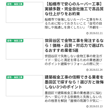
こに相談して良いかわからない」――。品川
【船橋市で安心のルーバー工事】
金物・板金工事
区で建築板金工事や板金...
実績多数・完全自社施工で高品質
な仕上がりをお約束
船橋市で後悔しないルーバー工事を叶え
るために知っておきたいこと「自宅の目
隠しや風通しを良くしたい」「外観をお
しゃれにしたい」「古くなったルーバー
2026.02.21
を修理したい」など、エクステリアの中
でもルーバー工事についてお悩みではあ
世田谷区で金物工事を発注するな
金物・板金工事
りませんか？船橋市でルー...
ら！価格・品質・対応力で選ばれ
るおすすめ業者5選
世田谷区で失敗しない金物工事の発注ガ
イド―安心と満足を得るための業者選び
のポイント建築やリフォームの際に欠か
せない金物工事。「どの業者に頼めばい
2026.02.24
いの？」「金物工事の見積はどうやって
取るの？」「価格が高すぎないか心
建築板金工事の信頼できる業者を
金物・板金工事
配…」「品質や対応力で本当に...
墨田区で探すなら！選び方と後悔
しない3つのポイント
墨田区で建築板金工事の業者選びに悩む
方へ―安心できる依頼先と失敗しないた
めの極意を解説「屋根の雨漏りが気にな
る」「外壁パネルが古くなってきた」
2026.03.13
「信頼できる板金業者ってどう見分ける