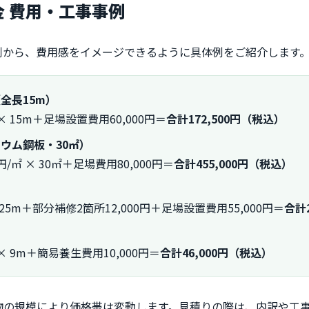
金 費用・工事事例
例から、費用感をイメージできるように具体例をご紹介します
全長15m）
× 15m＋足場設置費用60,000円＝
合計172,500円（税込）
ウム鋼板・30㎡）
/㎡ × 30㎡＋足場費用80,000円＝
合計455,000円（税込）
 25m＋部分補修2箇所12,000円＋足場設置費用55,000円＝
合計
× 9m＋簡易養生費用10,000円＝
合計46,000円（税込）
物の規模により価格帯は変動します。見積りの際は、内訳や工