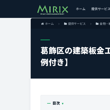
ホーム
提供サービ
ホーム
提供サービス
金物・
葛飾区の建築板金
例付き】
目次