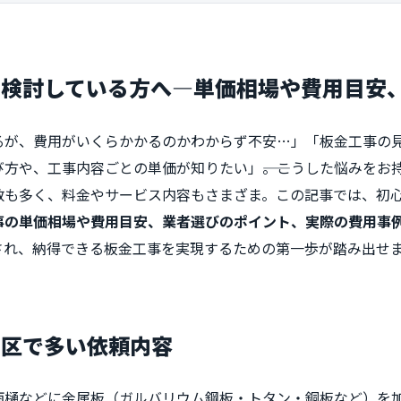
を検討している方へ―単価相場や費用目安
るが、費用がいくらかかるのかわからず不安…」「板金工事の
方や、工事内容ごとの単価が知りたい」――。こうした悩みをお
数も多く、料金やサービス内容もさまざま。この記事では、初
事の単価相場や費用目安、業者選びのポイント、実際の費用事
され、納得できる板金工事を実現するための第一歩が踏み出せ
飾区で多い依頼内容
雨樋などに金属板（ガルバリウム鋼板・トタン・銅板など）を