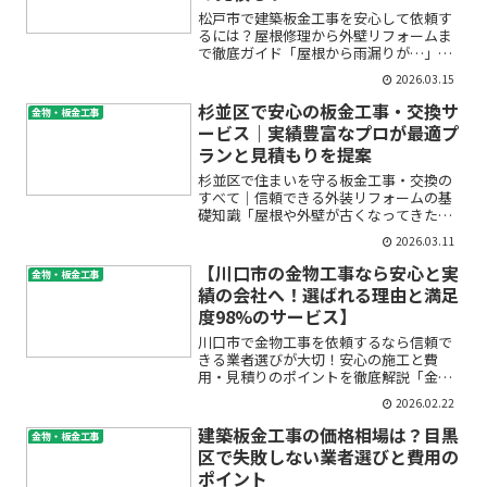
松戸市で建築板金工事を安心して依頼す
るには？屋根修理から外壁リフォームま
で徹底ガイド「屋根から雨漏りが…」
「外壁が傷んできたけど、どこに頼めば
2026.03.15
いいの？」「見積もりって高いのかな」
といったお悩みでお困りではありません
杉並区で安心の板金工事・交換サ
金物・板金工事
か？建築板金工事は、普段は...
ービス｜実績豊富なプロが最適プ
ランと見積もりを提案
杉並区で住まいを守る板金工事・交換の
すべて｜信頼できる外装リフォームの基
礎知識「屋根や外壁が古くなってきた気
がする」「雨漏りやサビが心配」「どこ
2026.03.11
に相談したらいいのかわからない」——
そんな不安や疑問を抱えてこのページに
【川口市の金物工事なら安心と実
金物・板金工事
たどり着いたのではないで...
績の会社へ！選ばれる理由と満足
度98%のサービス】
川口市で金物工事を依頼するなら信頼で
きる業者選びが大切！安心の施工と費
用・見積りのポイントを徹底解説「金物
工事を頼みたいけど、どの会社に依頼す
2026.02.22
れば安心なのかわからない」「費用や見
積りの内容に不安がある」「そもそも金
建築板金工事の価格相場は？目黒
金物・板金工事
物工事ってどんなことをする...
区で失敗しない業者選びと費用の
ポイント