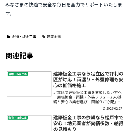
みなさまの快適で安全な毎日を全力でサポートいたしま
す。
金物・板金工事
建築金物
関連記事
建築板金工事なら足立区で評判の
金物・板金工事
匠が対応！雨漏り・外壁修理も安
心の低価格施工
足立区で建築板金工事を依頼したい方へ
｜屋根板金・雨樋・外装リフォームの基
礎と安心の業者選び「雨漏りが心配」
「外壁や屋根のサビや劣化が気になる」
2026.02.17
「リフォーム業者選びで失敗したくな
い」——こんなお悩みを抱えてはいませ
建築板金工事の依頼なら松戸市で
金物・板金工事
んか？特に建築板金工事や外装...
安心！地元業者が実績多数・納得
の見積もり