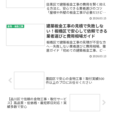
目黒区で建築板金工事の費用を賢く抑え
る方法と、安心できる業者選びのコツ
「屋根や外壁の板金工事が必要だけど、
目黒区での価格相場が分からず不
2026.03.15
安……」「見積もりを取ったけど、これ
が妥当なのか判断できない」「雨樋やガ
建築板金工事の見積で失敗しな
金物・板金工事
ルバリウム鋼板の交換を考えている...
い！板橋区で安心して依頼できる
業者選びと費用相場ガイド
板橋区で建築板金工事の見積が不安な方
へ―失敗しない業者選びと費用相場、徹
底ガイド「初めての建築板金工事、どこ
に頼んだら良いの？」「見積もりの金額
2026.03.13
が妥当なのか分からない…」「悪質業者
に当たらないか不安」――そんなお悩みをお
持ちではありませんか...
墨田区で安心の金物工事！取付実績500
件以上のプロにお任せください
【品川区で信頼の金物工事・取付サービ
ス】高品質・低価格・最短即日対応！実
績多数で安心