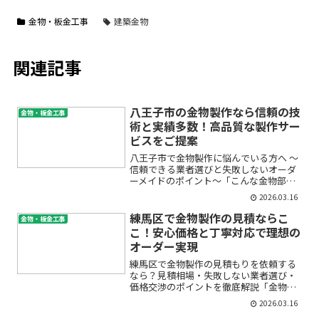
金物・板金工事
建築金物
関連記事
八王子市の金物製作なら信頼の技
金物・板金工事
術と実績多数！高品質な製作サー
ビスをご提案
八王子市で金物製作に悩んでいる方へ 〜
信頼できる業者選びと失敗しないオーダ
ーメイドのポイント〜「こんな金物部品
があれば仕事や生活がもっと便利になる
2026.03.16
のに…」「ステンレスやアルミ、鉄骨な
ど、どんな素材でどのようにオーダーメ
練馬区で金物製作の見積ならこ
金物・板金工事
イドの金物を作ったらい...
こ！安心価格と丁寧対応で理想の
オーダー実現
練馬区で金物製作の見積もりを依頼する
なら？見積相場・失敗しない業者選び・
価格交渉のポイントを徹底解説「金物製
作の見積を頼みたいけど、どこに頼めば
2026.03.16
良いの？」「練馬区の金物製作業者の価