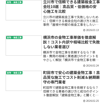
格や相場が分からなくて不安…」「オー
立川市で信頼できる建築板金工事
金物・板金工事
ダーメイドで依頼したいけ...
会社10選｜高品質・低価格の安
心施工を比較
立川市の建築板金工事で失敗しないため
に｜信頼できる板金会社の選び方と施工
事例「屋根や外壁の板金工事をしたいけ
ど、どこに頼んだらいいかわからな
2026.03.13
い…」「見積もりの適正価格や、安心し
て任せられる立川市の板金施工会社って
横浜市の金物工事単価を徹底解
金物・板金工事
どう選べばいいの？」このよう...
説！コスト内訳や相場比較で失敗
しない業者選び
横浜市で金物工事を依頼するなら？単
価・費用の相場と業者選びのポイントを
やさしく解説「横浜市で金物工事を頼み
たいけど、一体いくらかかるの？」「金
2026.02.24
物工事単価や費用の相場が分からず、見
積りで損しないか心配…」そんなお悩み
町田市で安心の建築金物工事！高
金物・板金工事
をお持ちではありませんか？...
品質な施工でコスト削減＆納期厳
守の専門業者
町田市で建築金物工事を依頼するなら？
信頼できる業者の選び方と成功のポイン
ト徹底解説「建築金物工事」と聞くと専
門的で難しそう、費用や品質は大丈夫？
2026.02.25
業者選びに失敗したらどうしよう…と、