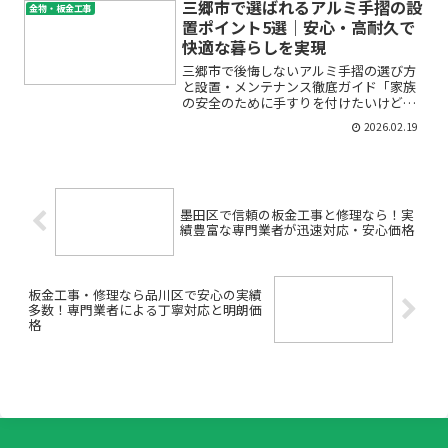
不安に感じていませんか。町田市で住宅
三郷市で選ばれるアルミ手摺の設
金物・板金工事
や店舗、商業施設などの金...
置ポイント5選｜安心・高耐久で
快適な暮らしを実現
三郷市で後悔しないアルミ手摺の選び方
と設置・メンテナンス徹底ガイド「家族
の安全のために手すりを付けたいけど、
どんな手すりがいいの？」「アルミ手摺
2026.02.19
って屋外にも使えるの？料金やメンテナ
ンスは？」――三郷市で手すりの設置を検討
している方の多くが、...
墨田区で信頼の板金工事と修理なら！実
績豊富な専門業者が迅速対応・安心価格
板金工事・修理なら品川区で安心の実績
多数！専門業者による丁寧対応と明朗価
格