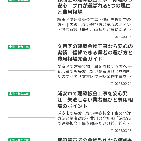
宅の板金工事を立川...
安心！プロが選ばれる5つの理由
と費用相場
練馬区で建築板金工事・修理を検討中の
方へ｜失敗しない選び方と安心のポイン
ト徹底解説「最近、雨漏りが気になる」
「外壁や屋根のサビが目立ってきた」
2026.03.14
「どこに頼んだら安心できるの？」——
練馬区で建築板金工事や修理を検討して
文京区の建築金物工事なら安心の
金物・板金工事
いる方の多くが、こうした悩...
実績！信頼できる業者の選び方と
費用相場完全ガイド
文京区で建築金物工事を依頼する方へ ―
初心者でも失敗しない業者選びと見積も
りのすべて「文京区で建築金物工事を頼
みたいけど、どこに相談すればいい
2026.02.24
の？」「費用はいくらくらいかかる
の？」「金物工事業者の選び方が分から
浦安市で建築板金工事を安心発
金物・板金工事
ない…」と、はじめての方ほど...
注！失敗しない業者選びと費用相
場のポイント
浦安市で失敗しない建築板金工事の発注
方法と業者選び・費用の全知識「浦安市
で建築板金工事を頼みたいけど、どんな
業者に頼めば安心？」「費用相場や見積
2026.03.15
りのチェックポイントを知りたい…」
——そんな疑問や不安をお持ちではあり
横須賀市での金物製作なら価格も
金物・板金工事