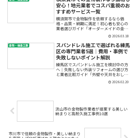
ませんか？屋根や外壁のリフ...
安心！地元業者でコスパ重視のお
すすめサービス一覧
横須賀市で金物製作を依頼するなら価
格・品質・納期に満足！初心者も安心の
業者選びガイド「オーダーメイドの金物
を作りたいけど、価格が高そう」「横須
2026.03.18
賀市で信頼できる金物製作業者を探して
いるけど、どこにお願いすればいいか分
スパンドレル施工で選ばれる練馬
金物・板金工事
からない…」と悩んでいませ...
区の専門業者5選｜費用・事例で
失敗しないポイント解説
練馬区でスパンドレル施工を検討中の方
へ｜失敗しない外装リフォームの選び方
と業者比較ガイド「外壁や天井をおしゃ
れにリフォームしたい」「耐久性やメン
2026.02.20
テナンス性も重視したいけど、どんな素
材を選べば良い？」「スパンドレルって
よく聞くけど、具体的にど...
流山市の金物製作業者が提案する美しい
納まりと高耐久施工事例10選
市川市で信頼の金物製作・美しい納まり