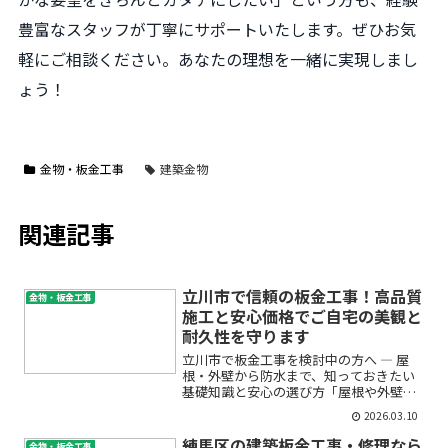
豊富なスタッフが丁寧にサポートいたします。ぜひお気
軽にご相談ください。あなたの理想を一緒に実現しまし
ょう！
金物・板金工事
建築金物
関連記事
立川市で信頼の板金工事！高品質
金物・板金工事
施工と安心価格でご自宅の美観と
耐久性を守ります
立川市で板金工事を検討中の方へ ― 屋
根・外壁から防水まで、知っておきたい
基礎知識と安心の選び方「屋根や外壁の
傷みが気になる」「雨漏りが起きてしま
2026.03.10
った」「そろそろメンテナンスの時期だ
けど、どこに相談すればいいの？」――ご自
練馬区の建築板金工事・修理なら
金物・板金工事