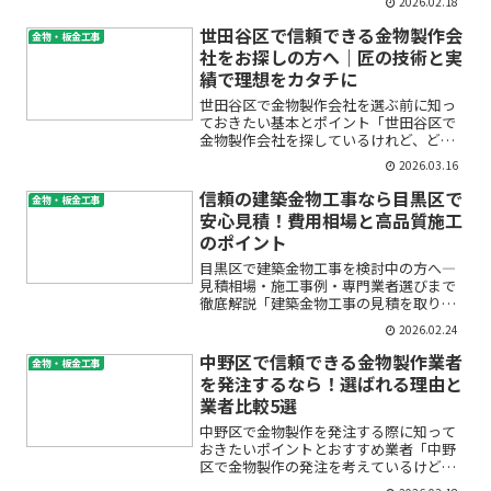
2026.02.18
「どこに頼んだらいいかわからない」
──川口市でこうした建物の外装トラブ
世田谷区で信頼できる金物製作会
金物・板金工事
ルに悩まれていませんか？建築...
社をお探しの方へ｜匠の技術と実
績で理想をカタチに
世田谷区で金物製作会社を選ぶ前に知っ
ておきたい基本とポイント「世田谷区で
金物製作会社を探しているけれど、どこ
に頼んでいいのか分からない」「オーダ
2026.03.16
ーメイド金物や鉄製手すりをお願いした
いけれど、費用や仕上がりが不安」――
信頼の建築金物工事なら目黒区で
金物・板金工事
そんなお悩みをお持ちでは...
安心見積！費用相場と高品質施工
のポイント
目黒区で建築金物工事を検討中の方へ―
見積相場・施工事例・専門業者選びまで
徹底解説「建築金物工事の見積を取りた
いけど、どこに頼めば良いか分からな
2026.02.24
い」「費用がどれくらいかかるのか不
安」というお悩みをお持ちではありませ
中野区で信頼できる金物製作業者
金物・板金工事
んか？建築金物工事は、建物の...
を発注するなら！選ばれる理由と
業者比較5選
中野区で金物製作を発注する際に知って
おきたいポイントとおすすめ業者「中野
区で金物製作の発注を考えているけど、
どの業者に頼めばいいのか分からない」