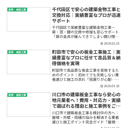
千代田区で安心の建築金物工事と
金物・板金工事
交換対応｜実績豊富なプロが迅速
サポート
千代田区で実績豊富な建築金物工事－
扉・窓・鍵の交換や修理も安心サポート
「扉の金具が緩んできてしまい開け閉め
しにくい」「窓のサッシ金物がガタつい
2026.02.25
ていて不安」「鍵の調子が悪く、防犯面
が心配」――このような住まいやオフィ
町田市で安心の板金工事施工｜実
金物・板金工事
スの悩みをお持ちではありま...
績豊富なプロに任せて高品質＆納
得価格を実現
町田市で高品質な板金工事を実現するた
めのポイント｜初めてでも失敗しない業
者選びと施工の流れ「雨漏りが心配…」
「屋根や外壁の傷みが気になるけど、ど
2026.03.10
こに頼めばいいの？」「板金工事って何
をしてもらえるの？」――町田市にお住
川口市の建築板金工事なら安心の
金物・板金工事
まいで、屋根や外壁のトラ...
地元業者へ！費用・対応力・実績
で選ばれる理由と施工事例をご紹
介
川口市で建築板金工事を検討中の方へ：
屋根・外壁・雨樋の悩みを解消する業者
選びと施工ポイント完全ガイド「屋根や
外壁が傷んできた」「雨漏りが心配」