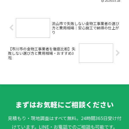
2026.03.18
「納期や品質、費用面が心配」「見積り
や発注の流れが不明で不安…」——こう
したお悩みをお持ちではあ...
流山市で失敗しない金物工事業者の選び
方と費用相場｜安心施工で納得の仕上が
り
【市川市の金物工事業者を徹底比較】失
敗しない選び方と費用相場・おすすめ3
社
まずはお気軽にご相談ください
見積もり・現地調査はすべて無料。24時間365日受け付
けています。LINE・お電話でのご相談も可能です。