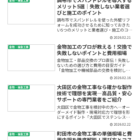
金物・板金工事
メリット5選｜失敗しない業者選
びと施工のポイント
調布市でスパンドレルを使った外壁リフ
ォームを成功させるために知っておきた
い5つのメリットと業者選び・施工のコツ
「自宅の外壁リフォームを考えたいけれ
2026.02.21
ど、どんな素材が最適か分からない」
「スパンドレルってよく聞くけど、本当
金物加工のプロが教える！交換で
金物・板金工事
に自分の家に向いているの...
失敗しないポイントと費用相場
金物加工・部品交換のプロ直伝！失敗し
ないための選び方と費用の目安ガイド
「金物加工や機械部品の交換を検討して
いるけれど、どの業者に頼んだらよいの
2026.02.16
かわからない」「費用や工期、そもそも
どんな流れで進むの？」とお悩みではあ
大田区の金物工事なら確かな製作
金物・板金工事
りませんか？金属部品交換や...
技術で理想を実現―高品質・安心
サポートの専門業者をご紹介
大田区で金物工事を検討中の方へ―オー
ダーメイド製作・現場対応力で理想を形
にするポイント「大田区でステンレスや
アルミの金物工事を依頼したいけれど、
2026.02.22
どこの業者に相談したらよいかわからな
い」「細かなオーダーメイドや現場での
町田市の金物工事の単価相場と費
金物・板金工事
柔軟な対応ができる会社は...
用内訳を徹底解説！選び方とコス