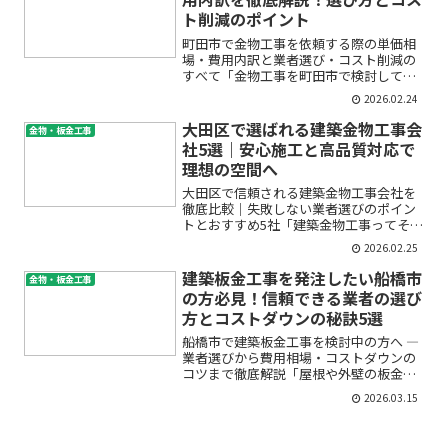
ト削減のポイント
町田市で金物工事を依頼する際の単価相
場・費用内訳と業者選び・コスト削減の
すべて「金物工事を町田市で検討してい
るけど、どのくらいの費用がかかる
2026.02.24
の？」「見積りの“単価”や“内訳”って、
何にどう影響するの？」「なるべく無駄
大田区で選ばれる建築金物工事会
金物・板金工事
なく、安心できる業者にお...
社5選｜安心施工と高品質対応で
理想の空間へ
大田区で信頼される建築金物工事会社を
徹底比較｜失敗しない業者選びのポイン
トとおすすめ5社「建築金物工事ってそも
そも何？」「大田区で信頼できる金物工
2026.02.25
事会社はどこ？」「複数社に依頼しても
違いがわからず不安…」――そんな悩み
建築板金工事を発注したい船橋市
金物・板金工事
を抱えていませんか。初...
の方必見！信頼できる業者の選び
方とコストダウンの秘訣5選
船橋市で建築板金工事を検討中の方へ ―
業者選びから費用相場・コストダウンの
コツまで徹底解説「屋根や外壁の板金工
事をしたいけど、どの業者に依頼すれば
2026.03.15
いいの？」「見積もりを取ったけれど、
金額が適正かわからず不安…」船橋市で
建築板金工事を発注し...