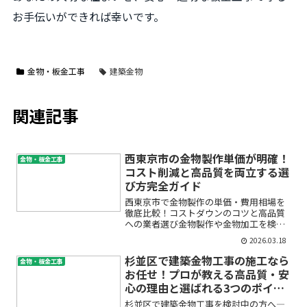
お手伝いができれば幸いです。
金物・板金工事
建築金物
関連記事
西東京市の金物製作単価が明確！
金物・板金工事
コスト削減と高品質を両立する選
び方完全ガイド
西東京市で金物製作の単価・費用相場を
徹底比較！コストダウンのコツと高品質
への業者選び金物製作や金物加工を検討
している方の多くが、「単価や費用の目
2026.03.18
安が分からない」「どの業者に頼むべき
か不安」「コストダウンと品質を両立し
杉並区で建築金物工事の施工なら
金物・板金工事
たい」といった悩みを抱え...
お任せ！プロが教える高品質・安
心の理由と選ばれる3つのポイン
ト
杉並区で建築金物工事を検討中の方へ―