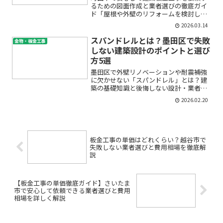
るための図面作成と業者選びの徹底ガイ
ド「屋根や外壁のリフォームを検討して
いるけど、建築板金工事やその図面につ
2026.03.14
いてよく分からない」「図面作成って難
しそう…」「業者選びで失敗しないポイ
スパンドレルとは？墨田区で失敗
金物・板金工事
ントが知りたい」――そん...
しない建築設計のポイントと選び
方5選
墨田区で外壁リノベーションや耐震補強
に欠かせない「スパンドレル」とは？建
築の基礎知識と後悔しない設計・業者選
びのコツ「スパンドレルって何だろ
2026.02.20
う？」「外壁リノベーションや耐震工事
で失敗したくないけど、専門用語ばかり
でよく分からない……」そんな...
板金工事の単価はどれくらい？越谷市で
失敗しない業者選びと費用相場を徹底解
説
【板金工事の単価徹底ガイド】さいたま
市で安心して依頼できる業者選びと費用
相場を詳しく解説