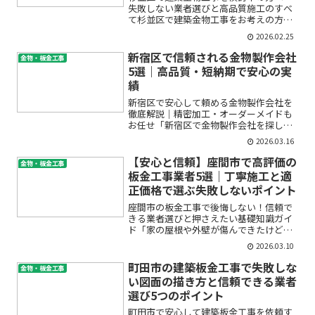
失敗しない業者選びと高品質施工のすべ
て杉並区で建築金物工事をお考えの方、
「どの施工会社に任せれば安心なの？」
2026.02.25
「金物工事って具体的に何をするの？」
といった疑問やご不安をお持ちではあり
新宿区で信頼される金物製作会社
金物・板金工事
ませんか。ドア金具の交換...
5選｜高品質・短納期で安心の実
績
新宿区で安心して頼める金物製作会社を
徹底解説｜精密加工・オーダーメイドも
お任せ「新宿区で金物製作会社を探して
いるけど、どこが信頼できるのかわから
2026.03.16
ない」「オーダーメイドの建築金物やス
テンレス金物のカスタムをお願いしたい
【安心と信頼】座間市で高評価の
金物・板金工事
けど、初心者でもちゃんと...
板金工事業者5選｜丁寧施工と適
正価格で選ぶ失敗しないポイント
座間市の板金工事で後悔しない！信頼で
きる業者選びと押さえたい基礎知識ガイ
ド「家の屋根や外壁が傷んできたけど、
どこに頼めば良いか分からない」「板金
2026.03.10
工事の費用や内容に不安がある」「悪徳
業者に騙されたくない…」そんな悩みや
町田市の建築板金工事で失敗しな
金物・板金工事
疑問を抱えて検索されたあ...
い図面の描き方と信頼できる業者
選び5つのポイント
町田市で安心して建築板金工事を依頼す