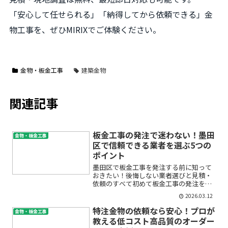
「安心して任せられる」「納得してから依頼できる」金
物工事を、ぜひMIRIXでご体験ください。
金物・板金工事
建築金物
関連記事
板金工事の発注で迷わない！墨田
金物・板金工事
区で信頼できる業者を選ぶ5つの
ポイント
墨田区で板金工事を発注する前に知って
おきたい！後悔しない業者選びと見積・
依頼のすべて初めて板金工事の発注を考
えている方の中には、「どこに頼めば安
2026.03.12
心？」「費用や見積の基準がわからな
い」「専門的な内容で失敗しないか不
特注金物の依頼なら安心！プロが
金物・板金工事
安…」といった悩みや疑問をお...
教える低コスト高品質のオーダー