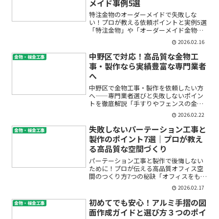
メイド事例5選
特注金物のオーダーメイドで失敗しな
い！プロが教える依頼ポイントと実例5選
「特注金物」や「オーダーメイド金物」
を検討中だけど、どこに頼めばいいの？
2026.02.16
コストは高い？仕上がりは本当に満足で
きるの？——初めて依頼する方にとっ
中野区で対応！高品質な金物工
金物・板金工事
て、金属加工や建築金物の発...
事・製作なら実績豊富な専門業者
へ
中野区で金物工事・製作を依頼したい方
へ――専門業者選びと失敗しないポイン
トを徹底解説「手すりやフェンスの金物
工事を中野区でお願いしたいけど、どこ
2026.02.22
に相談すれば安心なの？」「オーダーメ
イドでステンレス金物を製作したいけれ
失敗しないパーテーション工事と
金物・板金工事
ど、失敗が怖い…」そんな...
製作のポイント7選｜プロが教え
る高品質な空間づくり
パーテーション工事と製作で後悔しない
ために！プロが伝える高品質オフィス空
間のつくり方7つの秘訣「オフィスをもっ
と快適にしたい」「パーテーション工事
2026.02.17
に失敗したくない」「自分たちの働き方
にぴったりの間仕切りが分からなくて不
初めてでも安心！アルミ手摺の図
金物・板金工事
安…」——そんなお悩み...
面作成ガイドと選び方３つのポイ