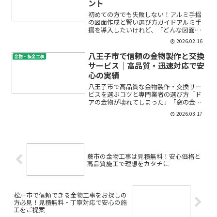
ント
初めての方でも失敗しない！アルミ手摺
の図面作成と賢い選び方ガイドアルミ手
摺を導入したいけれど、「どんな図面を
用意すればいいの？」「CAD設計って難
2026.02.16
しそう…」「取付金具の選び方や強度基
準もよく分からない」と不安を感じてい
八王子市で信頼の金物製作と交換
金物・板金工事
ませんか？建物や空間の...
サービス｜高品質・迅速対応で安
心の実績
八王子市で高品質な金物製作・交換サー
ビスを選ぶコツと専門業者の選び方「ド
アの金物が壊れてしまった」「窓の金具
が緩んでグラグラしている」「自宅や店
2026.03.17
舗で金物部品の製作や修理が必要だけ
ど、どこに頼めばいいか分からない」―
このようなお悩みをお持ちで...
蕨市の金物工事は見積無料！安心価格と
高品質施工で理想をカタチに
松戸市で信頼できる金物工事をお探しの
方必見！見積無料・丁寧対応で安心の施
工をご提案