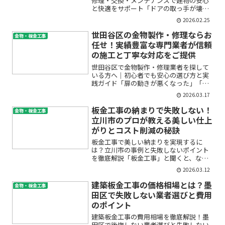
修理・交換・メンテナンスで建物の安心
と快適をサポート「ドアの取っ手が壊れ
てしまった」「サッシ金物の動きが悪
2026.02.25
い」「古い建具の金物がグラグラして不
安」――こんなお悩みはありませんか？建築
世田谷区の金物製作・修理ならお
金物・板金工事
金物は、私たちの日常生...
任せ！実績豊富な専門業者が信頼
の施工と丁寧な対応をご提供
世田谷区で金物製作・修理業者を探して
いる方へ｜初心者でも安心の選び方と実
践ガイド「扉の動きが悪くなった」「門
扉の取り付けを頼みたいけど、どこに相
2026.03.17
談すればいいの？」といった金物のお悩
みは、突然やってくるものです。特に世
板金工事の納まりで失敗しない！
金物・板金工事
田谷区のような住宅密集地...
立川市のプロが教える美しい仕上
がりとコスト削減の秘訣
板金工事で美しい納まりを実現するに
は？立川市の事例と失敗しないポイント
を徹底解説「板金工事」と聞くと、なん
だか難しそう…と感じる方も多いのでは
2026.03.12
ないでしょうか。特に戸建てやマンショ
ン、店舗のリフォームを考えていると、
建築板金工事の価格相場とは？墨
金物・板金工事
「納まりが悪いと雨漏りしや...
田区で失敗しない業者選びと費用
のポイント
建築板金工事の費用相場を徹底解説！墨
田区で後悔しない業者選びと失敗しない