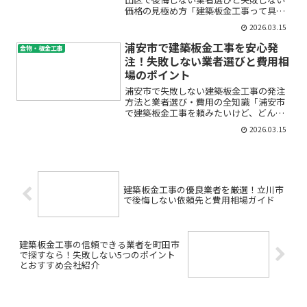
価格の見極め方「建築板金工事って具体
的にいくらかかるの？」「墨田区で信頼
2026.03.15
できる板金業者はどう選べば良いの？」
──そんな不安や疑問をお持ちではあり
浦安市で建築板金工事を安心発
金物・板金工事
ませんか。初めての屋根や...
注！失敗しない業者選びと費用相
場のポイント
浦安市で失敗しない建築板金工事の発注
方法と業者選び・費用の全知識「浦安市
で建築板金工事を頼みたいけど、どんな
業者に頼めば安心？」「費用相場や見積
2026.03.15
りのチェックポイントを知りたい…」
——そんな疑問や不安をお持ちではあり
ませんか？屋根や外壁のリフ...
建築板金工事の優良業者を厳選！立川市
で後悔しない依頼先と費用相場ガイド
建築板金工事の信頼できる業者を町田市
で探すなら！失敗しない5つのポイント
とおすすめ会社紹介