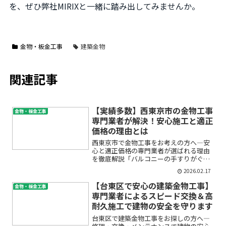
を、ぜひ弊社MIRIXと一緒に踏み出してみませんか。
金物・板金工事
建築金物
関連記事
【実績多数】西東京市の金物工事
金物・板金工事
専門業者が解決！安心施工と適正
価格の理由とは
西東京市で金物工事をお考えの方へ―安
心と適正価格の専門業者が選ばれる理由
を徹底解説「バルコニーの手すりがぐら
ついていて心配」「門扉の開閉がスムー
2026.02.17
ズじゃない」「地震対策として耐震金物
の施工をしたい」―そんなお悩みはあり
【台東区で安心の建築金物工事】
金物・板金工事
ませんか？金物工事は、住...
専門業者によるスピード交換＆高
耐久施工で建物の安全を守ります
台東区で建築金物工事をお探しの方へ―