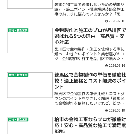
装飾金物工事で後悔しないための納まり
設計・施工ポイント徹底解説装飾金物工
事の納まりに悩んでいませんか？「思っ
たより仕上がりが美しくならない」「現
2026.02.16
場で図面と合わずに手戻りになった」
「コスト管理がうまくいかない」――こうし
金物製作と施工のプロが品川区で
金物・板金工事
た不安や疑問を抱えて検...
選ばれる5つの理由｜高品質・安
心対応
品川区で金物製作・施工を依頼する際に
知っておきたいポイントと業者選びのコ
ツ「金物製作や施工を品川区で頼みたい
けれど、どこに相談すればいいのか分か
2026.03.16
らない」「オーダーの要望をしっかり叶
えてくれる業者がいるのか不安」——こ
練馬区で金物製作の単価を徹底比
金物・板金工事
のような悩みをお持ちでは...
較！適正価格とコスト削減のポイ
ント
練馬区で金物製作の単価比較とコストダ
ウンのポイントをやさしく解説「練馬区
で金物製作を依頼したいけれど、どのく
らいの費用がかかるの？」「見積もりの
2026.03.18
単価は何を基準に決まるの？」「費用を
抑えるコツはあるのだろうか？」――このよ
柏市の金物工事ならプロが徹底対
金物・板金工事
うなお悩みをお持ちで...
応！安心・高品質な施工で満足度
98%