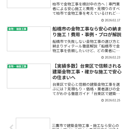
柏市で金物工事を検討中の方へ｜専門業
者による安心施工と費用・見積りのすべ
て柏市で金物工事を考えているけれど、
「どこに頼めばいい？」「費用はどれく
2026.02.17
らいかかる？」「信頼できる業者の選び
方が分からない…」と悩んでいません
船橋市の金物工事なら安心の納ま
金物・板金工事
か。金物工事と言っても、手...
り施工！費用・事例・プロが解説
船橋市で失敗しない金物工事の選び方と
納まりディテール徹底解説「船橋市で金
物工事を依頼したいけど、どの業者に頼
めば安心なの？」「納まりって何？きれ
2026.02.23
いに仕上がるの？」――こんなお悩みをお持
ちではありませんか。初めての方には、
【実績多数】台東区で信頼される
金物・板金工事
建築金物や納まりディ...
建築金物工事・確かな施工で安心
の住まいへ
台東区で安心と信頼の建築金物工事を選
ぶには？見積もり・価格・業者選びの全
てがわかる徹底ガイド「台東区で建築金
物工事を依頼したいけど、どこに頼めば
2026.02.25
いいかわからない」「見積もりや価格、
納期はどう決まるの？」「専門会社にお
願いするメリットや流れは...
三鷹市で建築金物工事・施工なら安心の