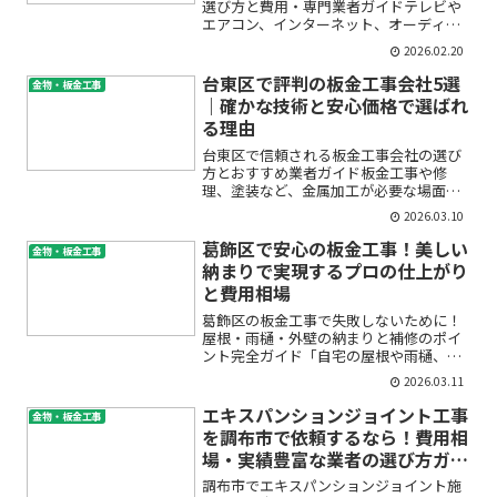
選び方と費用・専門業者ガイドテレビや
エアコン、インターネット、オーディオ
機器など、現代の住まいには配線がどん
2026.02.20
どん増えています。「ごちゃごちゃした
コードやケーブルが目立って掃除もしづ
台東区で評判の板金工事会社5選
金物・板金工事
らい」「子どもやペットが...
｜確かな技術と安心価格で選ばれ
る理由
台東区で信頼される板金工事会社の選び
方とおすすめ業者ガイド板金工事や修
理、塗装など、金属加工が必要な場面は
突然やってきます。「どの会社に相談す
2026.03.10
れば安心？」「悪質な業者にあたったら
どうしよう」と不安に感じて検索された
葛飾区で安心の板金工事！美しい
金物・板金工事
方も多いのではないでしょう...
納まりで実現するプロの仕上がり
と費用相場
葛飾区の板金工事で失敗しないために！
屋根・雨樋・外壁の納まりと補修のポイ
ント完全ガイド「自宅の屋根や雨樋、外
壁に傷みが出てきて心配」「板金工事っ
2026.03.11
てどこに頼めばいいの？」「納まりって
何？きれいに仕上げるコツや失敗しない
エキスパンションジョイント工事
金物・板金工事
業者選びが知りたい！」初...
を調布市で依頼するなら！費用相
場・実績豊富な業者の選び方ガイ
ド
調布市でエキスパンションジョイント施