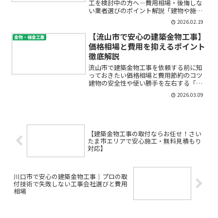
工を検討中の方へ―費用相場・後悔しな
い業者選びのポイント解説「建物や施設
の長寿命化のためにエキスパンションジ
2026.02.19
ョイント（伸縮継手）の設置やメンテナ
ンスが必要と言われたが、正直、どこに
【流山市で安心の建築金物工事】
金物・板金工事
頼めばいいのか分からない...
価格相場と費用を抑えるポイント
徹底解説
流山市で建築金物工事を依頼する前に知
っておきたい価格相場と費用節約のコツ
建物の安全性や使い勝手を左右する「建
築金物工事」。しかし、「どれくらい費
2026.03.09
用がかかるの？」「見積りのチェックポ
イントは？」「流山市で信頼できる業者
はどこ？」など、初めて依...
【建築金物工事の取付ならお任せ！さい
たま市エリアで安心施工・無料見積もり
対応】
川口市で安心の建築金物工事｜プロの取
付技術で失敗しない工事会社選びと費用
相場