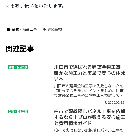
えるお手伝いをいたします。
金物・板金工事
建築金物
関連記事
川口市で選ばれる建築金物工事｜
金物・板金工事
確かな施工力と実績で安心の住ま
いへ
川口市の建築金物工事で失敗しないため
に知っておきたいポイントまとめ川口市
で建築金物工事や金物施工を検討してい
ると、「どこに頼めば良いの？」「見積
2026.02.25
や工事費用は妥当？」「安全や仕上がり
は大丈夫？」と、分からないことや不安
柏市で配線隠しパネル工事を依頼
金物・板金工事
も多いのではないでしょう...
するなら！プロが教える安心施工
と費用相場ガイド
柏市で失敗しない配線隠しパネル工事の