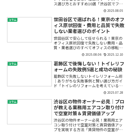
ス選び方とおすすめ10選「渋谷区でフレ
キシブルオフィスを探しているけど、ど
2025.08.05
んな種類があるの？どこが自分に合って
いるの？」そんな疑問や不安をお持ちの
世田谷区で選ばれる！東京のオフ
コラム
方は多いのではないでし...
ィス原状回復・費用と品質で失敗
しない業者選びのポイント
世田谷区で安心して任せられる！東京の
オフィス原状回復で失敗しない費用・品
質・業者選びのすべてオフィスの移転や
退去を控えて「原状回復って何から始め
2025.08.06
2025.12.10
ればいいの？」「費用はどのくらいかか
るの？」「世田谷区や東京で信頼できる
葛飾区で後悔しない！トイレリフ
コラム
原状回復業者はどうやって...
ォームの失敗例5選と成功の秘訣
葛飾区で失敗しないトイレリフォーム術
｜ありがちな失敗事例と賢い選び方ガイ
ド「トイレのリフォームを考えているけ
ど、うまくいくか不安」「葛飾区で信頼
2025.07.28
できる業者をどう選べばいいのかわから
ない」とお悩みではありませんか？トイ
渋谷区の物件オーナー必見｜プロ
コラム
レリフォームは毎日使う場...
が教える業務用エアコン取り付け
で空室対策＆賃貸価値アップ
渋谷区の物件オーナー必見！業務用エア
コン取り付けで空室対策と賃貸価値アッ
プを実現する方法「賃貸物件の空室がな