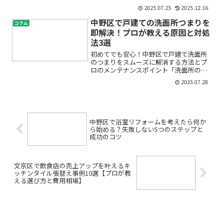
かなか埋まらない」「オフィスや店舗の
2025.07.25
2025.12.16
入居者から空調設備の古さを指摘され
た」「賃料を上げたいが設備が古くて競
中野区で戸建ての洗面所つまりを
コラム
合物件に負けてしまう」―そ...
即解決！プロが教える原因と対処
法3選
初めてでも安心！中野区で戸建て洗面所
のつまりをスムーズに解消する方法とプ
ロのメンテナンスポイント「洗面所の排
水が遅い」「異音やニオイがして不安」
2025.07.28
「戸建ての水回りトラブル、どう対処す
ればいい？」中野区で暮らすみなさんの
中には、こうした洗面所の...
中野区で浴室リフォームを考えたら何か
ら始める？失敗しない5つのステップと
成功のコツ
文京区で飲食店の売上アップを叶えるキ
ッチンタイル張替え事例10選【プロが教
える選び方と費用相場】