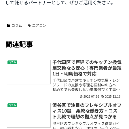
して託せるパートナーとして、ぜひご活用ください。
コラム
エアコン
関連記事
千代田区で戸建てのキッチン換気
コラム
扇交換なら安心！専門業者が最短
1日・明朗価格で対応
千代田区で戸建てキッチン換気扇・レン
ジフードの交換や修理を検討中の方へ ―
初めてでも失敗しない業者選びと工事の
流れを徹底解説「キッチンの換気扇から
2025.07.26
2025.12.16
異音がする」「レンジフードが古くなっ
て吸い込みが悪い」「戸建ての換気扇を
渋谷区で注目のフレキシブルオフ
コラム
自分で交換できるのか...
ィス10選｜柔軟な働き方・コス
ト比較で理想の拠点が見つかる
渋谷区のフレキシブルオフィス徹底ガイ
ド｜初心者も安心、理想のワークスペー