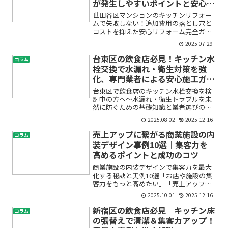
が発生しやすいポイントと安心リ
フォームのコツ5選
世田谷区マンションのキッチンリフォー
ムで失敗しない！追加費用の落とし穴と
コストを抑えた安心リフォーム完全ガイ
ドキッチンリフォームを検討すると、
2025.07.29
「いくらかかるの？」「見積もりと最終
金額が違うって本当？」「信頼できる業
台東区の飲食店必見！キッチン水
コラム
者ってどう選べばいいの？」...
栓交換で水漏れ・衛生対策を強
化、専門業者による安心施工ガイ
ド
台東区で飲食店のキッチン水栓交換を検
討中の方へ〜水漏れ・衛生トラブルを未
然に防ぐための基礎知識と業者選びのポ
イント「キッチンの水栓から水がポタポ
2025.08.02
2025.12.16
タ漏れている…」「最近、蛇口の動きが
固い」「衛生面が気になるけど、どう対
売上アップに繋がる商業施設の内
コラム
策したらいいの？」台東区...
装デザイン事例10選｜集客力を
高めるポイントと成功のコツ
商業施設の内装デザインで集客力を最大
化する秘訣と実例10選「お店や施設の集
客力をもっと高めたい」「売上アップの
ために内装デザインを見直すべきか悩ん
2025.10.01
2025.12.16
でいる」とお考えの方は多いのではない
でしょうか。商業施設の内装デザイン
新宿区の飲食店必見｜キッチン床
コラム
は、お客様に「行ってみた...
の張替えで清潔＆集客力アップ！