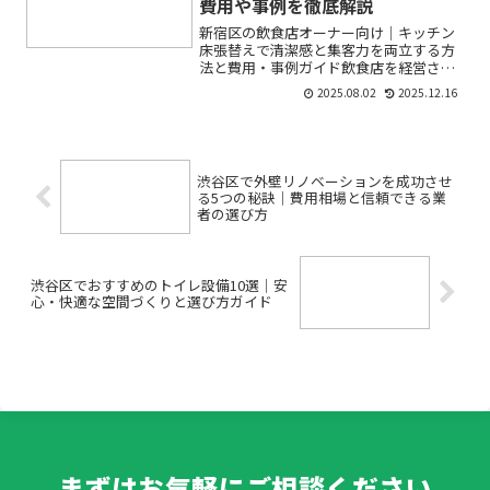
費用や事例を徹底解説
新宿区の飲食店オーナー向け｜キッチン
床張替えで清潔感と集客力を両立する方
法と費用・事例ガイド飲食店を経営され
ている方の多くが「キッチン床が滑りや
2025.08.02
2025.12.16
すい」「汚れや傷が目立つ」「衛生管理
が心配」といった悩みを抱えています。
特に新宿区のような人通り...
渋谷区で外壁リノベーションを成功させ
る5つの秘訣｜費用相場と信頼できる業
者の選び方
渋谷区でおすすめのトイレ設備10選｜安
心・快適な空間づくりと選び方ガイド
まずはお気軽にご相談ください