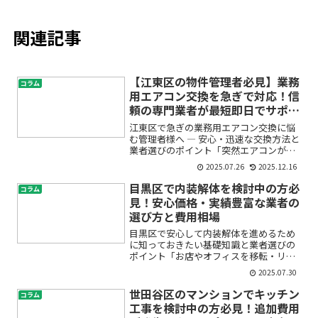
関連記事
【江東区の物件管理者必見】業務
コラム
用エアコン交換を急ぎで対応！信
頼の専門業者が最短即日でサポー
ト
江東区で急ぎの業務用エアコン交換に悩
む管理者様へ ― 安心・迅速な交換方法と
業者選びのポイント「突然エアコンが動
かなくなってしまった」「入居者やテナ
2025.07.26
2025.12.16
ントから至急の対応を求められている」
「どこに頼めばよいか分からず不安」
目黒区で内装解体を検討中の方必
コラム
——江東区で物件管理を...
見！安心価格・実績豊富な業者の
選び方と費用相場
目黒区で安心して内装解体を進めるため
に知っておきたい基礎知識と業者選びの
ポイント「お店やオフィスを移転・リニ
ューアルしたいけれど、内装解体ってど
2025.07.30
う進めたら良いの？費用や流れ、信頼で
きる業者を見極めるコツは？」 初めての
世田谷区のマンションでキッチン
コラム
内装解体は、わからない...
工事を検討中の方必見！追加費用