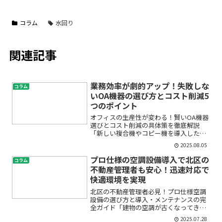
コラム
水回り
関連記事
業務効率が劇的アップ！失敗しな
コラム
いOA機器の選び方とコスト削減5
つのポイント
オフィスの生産性が変わる！賢いOA機器
選びとコスト削減の具体策を徹底解説
「新しい複合機やコピー機を導入したい
けど、どれが自社に合うのかわからな
2025.08.05
い」「プリンターやFAX機のコストが膨
らんで困っている」「OA機器の選び方に
プロ仕様の空調設備導入で北区の
コラム
失敗したくない」。この...
不動産管理者も安心！迅速対応で
快適環境を実現
北区の不動産管理者必見！プロ仕様空調
設備の選び方と導入・メンテナンスの完
全ガイド「建物の空調が古くなってきて
入居者からクレームが増えた」「どの空
2025.07.28