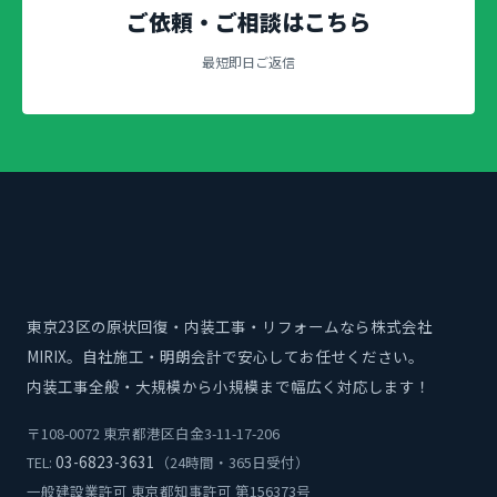
ご依頼・ご相談はこちら
最短即日ご返信
東京23区の原状回復・内装工事・リフォームなら株式会社
MIRIX。自社施工・明朗会計で安心してお任せください。
内装工事全般・大規模から小規模まで幅広く対応します！
〒108-0072 東京都港区白金3-11-17-206
03-6823-3631
TEL:
（24時間・365日受付）
一般建設業許可 東京都知事許可 第156373号