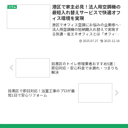
「社員のストレスや健康状態が気にな
る」と感じていませんか？現代の働く環
港区で家主必見！法人用空調機の
コラム
境は、単なる作業スペース...
最短入れ替えサービスで快適オフ
ィス環境を実現
港区でオフィス空調にお悩みの企業様へ――
法人用空調機の短納期入れ替えで実現す
る快適・省エネオフィスとは「オフィス
の空調が効きにくい」「突然のトラブル
2025.07.27
2025.12.16
で業務に支障が出そう」「空調設備の老
朽化や電気代の高騰が心配」――港区の企業
やオーナー様の中...
目黒区のトイレ修理業者おすすめ5選｜
即日対応・安心料金で水漏れ・つまりも
解決
目黒区で即日対応！浴室工事のプロが最
短1日で安心リフォーム