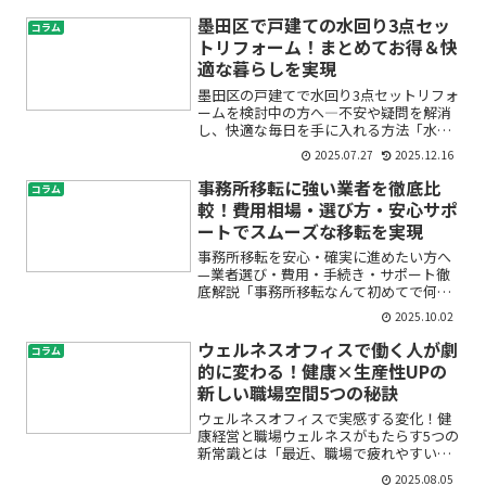
調設備会社に頼めばいいか分からない」
「トラブル時の対応が遅くて困った」
墨田区で戸建ての水回り3点セッ
コラム
……。北区の不動産管理者や...
トリフォーム！まとめてお得＆快
適な暮らしを実現
墨田区の戸建てで水回り3点セットリフォ
ームを検討中の方へ―不安や疑問を解消
し、快適な毎日を手に入れる方法「水回
りのリフォームって費用が高そう」「ど
2025.07.27
2025.12.16
こから手を付ければいいの？」「信頼で
きる業者をどう選べばいいか分からな
事務所移転に強い業者を徹底比
コラム
い」…そんなお悩みはあり...
較！費用相場・選び方・安心サポ
ートでスムーズな移転を実現
事務所移転を安心・確実に進めたい方へ
—業者選び・費用・手続き・サポート徹
底解説「事務所移転なんて初めてで何か
ら始めて良いか分からない」「オフィス
2025.10.02
移転業者はどうやって選ぶの？」「費用
や手続き、見積もりのポイントが知りた
ウェルネスオフィスで働く人が劇
コラム
い」このような不安や疑問...
的に変わる！健康×生産性UPの
新しい職場空間5つの秘訣
ウェルネスオフィスで実感する変化！健
康経営と職場ウェルネスがもたらす5つの
新常識とは「最近、職場で疲れやすい」
「オフィスにいると集中力が続かない」
2025.08.05