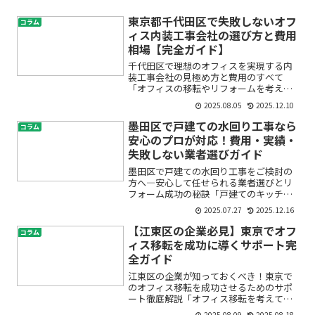
東京都千代田区で失敗しないオフ
コラム
ィス内装工事会社の選び方と費用
相場【完全ガイド】
千代田区で理想のオフィスを実現する内
装工事会社の見極め方と費用のすべて
「オフィスの移転やリフォームを考えて
いるけれど、何から始めていいのかわか
2025.08.05
2025.12.10
らない」「信頼できる内装業者の選び方
や相場感が全くつかめず不安…」——東
墨田区で戸建ての水回り工事なら
コラム
京都千代田区でオフィス内装...
安心のプロが対応！費用・実績・
失敗しない業者選びガイド
墨田区で戸建ての水回り工事をご検討の
方へ―安心して任せられる業者選びとリ
フォーム成功の秘訣「戸建てのキッチン
や浴室、トイレなどの水回りをリフォー
2025.07.27
2025.12.16
ムしたいけど、何から始めればいいのか
わからない…」「信頼できる業者に頼み
【江東区の企業必見】東京でオフ
コラム
たいけど、失敗や後悔が怖...
ィス移転を成功に導くサポート完
全ガイド
江東区の企業が知っておくべき！東京で
のオフィス移転を成功させるためのサポ
ート徹底解説「オフィス移転を考えてい
るけれど、何から手を付けていいかわか
2025.08.09
2025.08.18