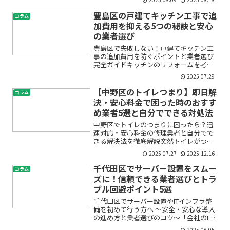
らない」「費用やスケジュール、リスク
が心配」――江東区や東京都内の中小企業・
豊島区の戸建てキッチン工事で追
コラム
法人担当者の多くが、...
加費用を抑える5つの秘訣と安心
の業者選び
豊島区で失敗しない！戸建てキッチン工
事の追加費用を防ぐポイントと業者選び
完全ガイドキッチンのリフォームを考え
ているけれど、「工事費用がいくらかか
2025.07.29
るのか不安」「見積りより高くなるって
本当？」「どんな業者に頼めば安心？」
【中野区のトイレつまり】即日解
コラム
と、たくさんの疑問や心配...
決・安心料金で困った時のおすす
め業者5選と自分でできる対処法
中野区でトイレのつまりに困ったら？迅
速対応・安心料金の修理業者と自分でで
きる解決法を徹底解説突然トイレがつま
ってしまい、水が流れない……。そんな
2025.07.27
2025.12.16
時、とても焦りますよね。中野区にお住
まいの方の中には、「どこに連絡したら
千代田区でサーバー設置をスムー
コラム
いいの？」「業者は高額請...
ズに！信頼できる業者選びとトラ
ブル回避ポイント5選
千代田区でサーバー設置やITインフラ整
備を初めて行う方へ 〜安全・安心な導入
の進め方と業者選びのコツ〜「会社のIT
環境を整備しなければならないけれど、
2025.08.05