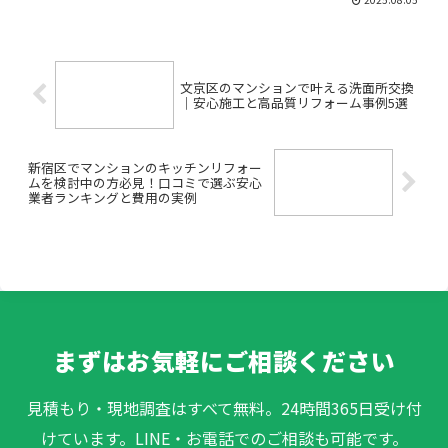
何から始めればいいのかわからない」
「サーバー導入と聞くだけで難しそう」
「トラブルが起きたら...
文京区のマンションで叶える洗面所交換
｜安心施工と高品質リフォーム事例5選
新宿区でマンションのキッチンリフォー
ムを検討中の方必見！口コミで選ぶ安心
業者ランキングと費用の実例
まずはお気軽にご相談ください
見積もり・現地調査はすべて無料。24時間365日受け付
けています。LINE・お電話でのご相談も可能です。