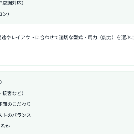
ア空調対応）
コン）
用途やレイアウトに合わせて適切な型式・馬力（能力）を選ぶ
り
・接客など）
能面のこだわり
ストのバランス
するか