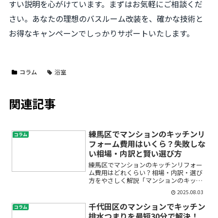
すい説明を心がけています。まずはお気軽にご相談くだ
さい。あなたの理想のバスルーム改装を、確かな技術と
お得なキャンペーンでしっかりサポートいたします。
コラム
浴室
関連記事
練馬区でマンションのキッチンリ
コラム
フォーム費用はいくら？失敗しな
い相場・内訳と賢い選び方
練馬区でマンションのキッチンリフォー
ム費用はどれくらい？相場・内訳・選び
方をやさしく解説「マンションのキッチ
ンをリフォームしたいけれど、費用がい
2025.08.03
くらかかるのか不安…」「中古マンショ
ンのキッチン改装費用や、練馬区でのリ
千代田区のマンションでキッチン
コラム
フォーム業者の費用相場が...
排水つまりを最短30分で解決！