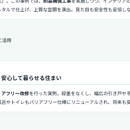
性」。この事例では、
耐震補強工事
を実施しつつ、インテリア
ルタルで仕上げ、上質な空間を演出。見た目も安全性も妥協し
に活用
長く安心して暮らせる住まい
リアフリー改修
を行った実例。段差をなくし、幅広の引き戸や
風呂やトイレもバリアフリー仕様にリニューアルされ、将来も