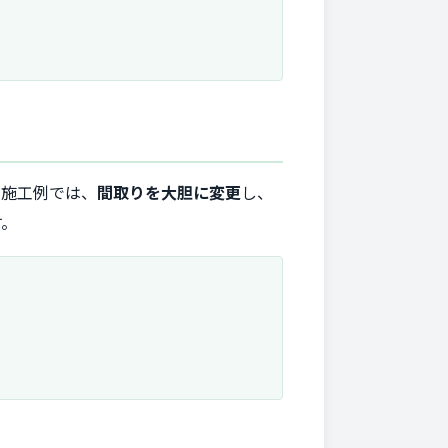
の施工例では、
間取りを大胆に変更
し、
す。