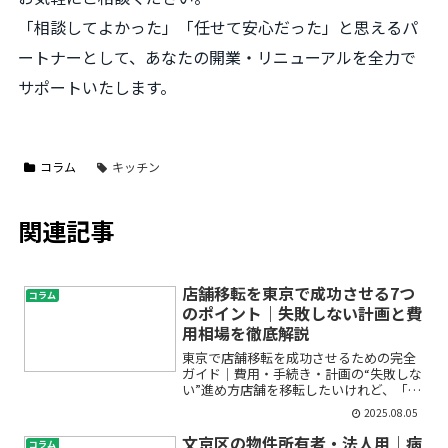
「相談してよかった」「任せて安心だった」と思えるパ
ートナーとして、あなたの開業・リニューアルを全力で
サポートいたします。
コラム
キッチン
関連記事
店舗移転を東京で成功させる7つ
コラム
のポイント｜失敗しない計画と費
用相場を徹底解説
東京で店舗移転を成功させるための完全
ガイド｜費用・手続き・計画の“失敗しな
い”進め方店舗を移転したいけれど、「費
用はどのくらいかかるの？」「何から手
2025.08.05
をつければいいの？」「手続きや流れが
分からず不安…」と、お悩みの方も多い
文京区の物件所有者・法人用｜病
コラム