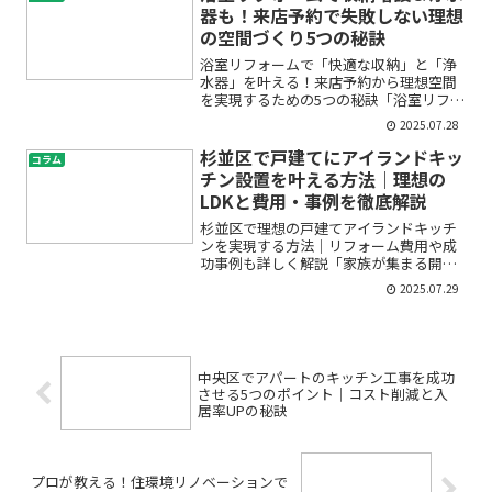
んか？とくに戸建て住宅のリ...
器も！来店予約で失敗しない理想
の空間づくり5つの秘訣
浴室リフォームで「快適な収納」と「浄
水器」を叶える！来店予約から理想空間
を実現するための5つの秘訣「浴室リフォ
ームを考えているけど、何から始めれば
2025.07.28
いいのかわからない」「収納が少なくて
いつもごちゃごちゃ」「最近は浄水器も
杉並区で戸建てにアイランドキッ
コラム
気になる…」そんなお悩...
チン設置を叶える方法｜理想の
LDKと費用・事例を徹底解説
杉並区で理想の戸建てアイランドキッチ
ンを実現する方法｜リフォーム費用や成
功事例も詳しく解説「家族が集まる開放
的なキッチンに憧れる」「アイランドキ
2025.07.29
ッチンにしたいけど、費用や難しさが不
安」――そんなお悩みをお持ちではありませ
んか？杉並区で戸建て...
中央区でアパートのキッチン工事を成功
させる5つのポイント｜コスト削減と入
居率UPの秘訣
プロが教える！住環境リノベーションで