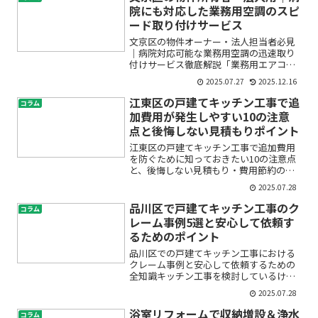
のではないでしょうか...
院にも対応した業務用空調のスピ
ード取り付けサービス
文京区の物件オーナー・法人担当者必見
｜病院対応可能な業務用空調の迅速取り
付けサービス徹底解説「業務用エアコン
の導入や交換を急いで進めたいけれど、
2025.07.27
2025.12.16
どこに相談すれば安全で確実なのか分か
らない」「病院やクリニックの特殊な空
江東区の戸建てキッチン工事で追
コラム
調も、対応できる業者はい...
加費用が発生しやすい10の注意
点と後悔しない見積もりポイント
江東区の戸建てキッチン工事で追加費用
を防ぐために知っておきたい10の注意点
と、後悔しない見積もり・費用節約のコ
ツ「江東区で戸建てのキッチンリフォー
2025.07.28
ムを考えているけれど、見積もりより高
くなる追加費用が不安…」「どこに注意
品川区で戸建てキッチン工事のク
コラム
すれば予算オーバーを防...
レーム事例5選と安心して依頼す
るためのポイント
品川区での戸建てキッチン工事における
クレーム事例と安心して依頼するための
全知識キッチン工事を検討しているけれ
ど、「うまくいかなかったらどうしよ
2025.07.28
う」「トラブルが起きたら対応できるか
な」といった不安をお持ちではありませ
浴室リフォームで収納増設＆浄水
コラム