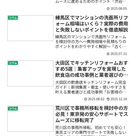
ムーズに進めるためのポイント「渋谷区
にあるオフィスを退去しなければならな
2025.08.05
いけれど、いつから・どれくらい時間が
かかるの？」「原状回復の工期や費用は
練馬区でマンションの洗面所リフ
コラム
どのくらい？」「スケジュ...
ォーム相場はいくら？実際の費用
と失敗しないポイントを徹底解説
練馬区のマンションで洗面所リフォーム
を検討中の方へ～費用相場や見積もりの
ポイントをわかりやすく解説～「古くな
った洗面所をリフォームしたいけど、費
2025.07.31
用がどれくらいかかるか分からなくて不
安」「マンションで洗面台の交換や洗面
大田区でキッチンリフォームおす
コラム
所の改装をしたいけど、練...
すめ5選｜集客アップを実現した
飲食店の成功事例と業者選びのポ
イント
大田区の飲食店キッチンリフォーム完全
ガイド｜新規集客・衛生・使いやすさを
叶える業者選びと成功事例「お客様の満
足度を高めたい」「スタッフが働きやす
2025.08.02
2025.12.16
い厨房にしたい」「古くなったキッチン
を衛生的に改装したい」――飲食店経営者や
荒川区で事務所移転を検討中の方
コラム
これから開業を目指す...
必見！東京発の安心サポートでス
ムーズに移転完了
荒川区の事務所移転、初めてでも安心！
東京エリアの専門サポートで失敗しない