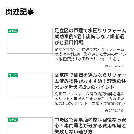
関連記事
足立区の戸建て水回りリフォーム
コラム
成功事例5選｜後悔しない業者選
びと費用相場
足立区で安心！戸建て水回りリフォーム
の成功事例5選｜業者選びと費用のポイン
ト徹底解説「水回りのリフォームをした
いけど、本当にうまくいくか不安…」
2025.07.31
「業者選びで失敗したらどうしよう」
「費用はどれくらいかかる？」そんなふ
文京区で賃貸を選ぶならリフォー
コラム
うに悩まれている方は、とて...
ム済み物件がおすすめ！理想の住
まいを叶える5つのポイント
文京区でリフォーム済み賃貸物件を選ぶ
メリットと理想の住まいを手に入れるた
めの5つのポイント「文京区で賃貸物件を
探しているけれど、築年数が古いと住み
2025.10.01
にくいのでは…」「リフォーム済みって
本当に良いの？」そんな疑問や不安を抱
中野区で青果店の原状回復なら安
コラム
えていませんか？近年、...
心！専門業者が分かる費用相場と
失敗しない選び方