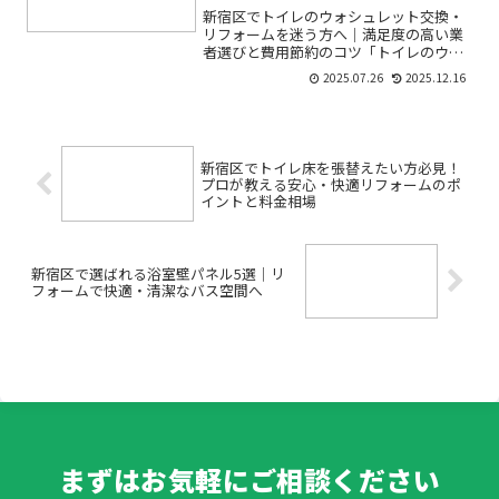
5つのポイント
新宿区でトイレのウォシュレット交換・
リフォームを迷う方へ｜満足度の高い業
者選びと費用節約のコツ「トイレのウォ
シュレットが突然動かなくなった」「古
2025.07.26
2025.12.16
くなったから交換したいけど費用や手順
が不安」「業者選びで失敗したくない」
――新宿区でトイレのウォ...
新宿区でトイレ床を張替えたい方必見！
プロが教える安心・快適リフォームのポ
イントと料金相場
新宿区で選ばれる浴室壁パネル5選｜リ
フォームで快適・清潔なバス空間へ
まずはお気軽にご相談ください