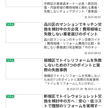
中野区の青果店オーナー必見！原状回
復・内装修理の費用相場と頼れる業者・
失敗しないチェックポイント「青果店を
賃貸で運営していたけど、退去時にどこ
2025.08.05
まで原状回復すればいいのかわからな
い」「内装修理や清掃は自分でやるべ
品川区のマンションでキッチン交
コラム
き？それとも業者が必要？」「費...
換を検討中の方必見！費用相場と
失敗しない業者選びのポイント
品川区マンションのキッチン交換ガイド
｜費用相場・リフォーム費用の比較・失
敗しない業者選び完全解説「今のキッチ
ンが古くなって使いにくい」「おしゃれ
2025.08.02
で掃除しやすいキッチンにしたい」「費
用がどれくらいかかるのか心配」――品
板橋区でトイレリフォームを失敗
コラム
川区でマンションのキッチ...
しないための7つのポイントと実
際の失敗事例
板橋区でトイレリフォームを失敗しない
ための7つのポイントと実際の失敗事例
「トイレをリフォームしたいけれど、ど
こに頼めばいいの？」「費用やトラブル
2025.07.28
2025.12.10
が心配」「失敗したらどうしよう…」そ
んな不安や疑問をお持ちではありません
新宿区でトイレウォシュレット交
コラム
か？特に板橋区でリフォー...
換を検討中の方へ｜安心・低コス
トで理想のリフォームを実現する