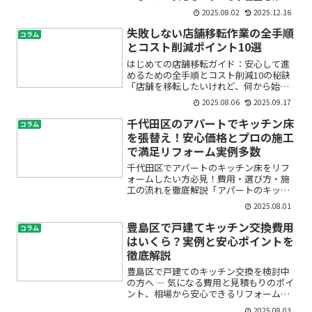
たい」「内装工事のコストや流れが分か
2025.08.02
2025.12.16
らず不安」「足立区で教室リフォームを
検討しているけど、どこに頼めばい
失敗しない店舗移転作業の全手順
コラム
い？」…このようなお悩みを...
とコスト削減ポイント10選
はじめての店舗移転ガイド：安心して進
めるための全手順とコスト削減10の秘訣
「店舗を移転したいけれど、何から始め
ればいいの？」「費用やスケジュールが
2025.08.06
2025.09.17
不安」「失敗したらどうしよう…」そん
な悩みをお持ちではありませんか？店舗
千代田区のアパートでキッチン床
コラム
移転・店舗引越し・店舗...
を張替え！安心価格とプロの施工
で満足リフォーム実例多数
千代田区でアパートのキッチン床をリフ
ォームしたい方必見！費用・選び方・施
工の流れを徹底解説「アパートのキッチ
ン床が傷んできて困っている」「古い床
2025.08.01
をおしゃれにしたいけど、費用や流れが
わからず不安…」千代田区でアパートの
豊島区で戸建てキッチン交換費用
コラム
キッチン床張替えを検討さ...
はいくら？実例と安心ポイントを
徹底解説
豊島区で戸建てのキッチン交換を検討中
の方へ ― 気になる費用と見積もりのポイ
ント、相場から安心できるリフォームの
進め方まで徹底ガイド「戸建てのキッチ
2025.08.03