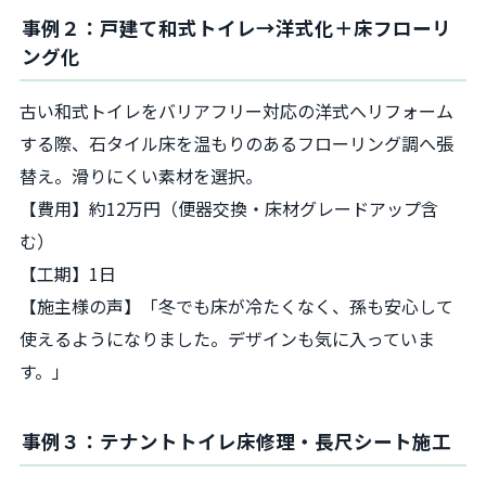
事例２：戸建て和式トイレ→洋式化＋床フローリ
ング化
古い和式トイレをバリアフリー対応の洋式へリフォーム
する際、石タイル床を温もりのあるフローリング調へ張
替え。滑りにくい素材を選択。
【費用】約12万円（便器交換・床材グレードアップ含
む）
【工期】1日
【施主様の声】「冬でも床が冷たくなく、孫も安心して
使えるようになりました。デザインも気に入っていま
す。」
事例３：テナントトイレ床修理・長尺シート施工