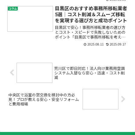
ンを新しくしたいけど、どのくらい費用
がかかるの？」「豊島区でリフォーム会
目黒区のおすすめ事務所移転業者
コラム
社を選ぶ基準は？」「...
5選｜コスト削減＆スムーズ移転
を実現する選び方と成功ポイント
目黒区で安心！事務所移転業者の選び方
とコスト・スピードで失敗しないための
ポイント「目黒区で事務所移転を考えて
いるけど、何から始めていいかわからな
2025.08.11
2025.09.17
い…」「オフィス移転って費用も高そう
だし、業者選びで失敗したら大変そう」――
そんな不安や疑問をお...
荒川区で即日対応！法人向け業務用空調
システム入替なら安心・迅速・コスト削
減
中央区で浴室の窓交換を検討中の方必
見！プロが教える安心・安全リフォーム
と費用相場