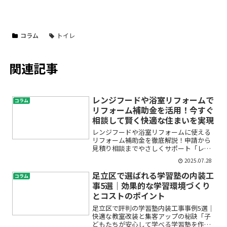
コラム
トイレ
関連記事
レンジフードや浴室リフォームで
コラム
リフォーム補助金を活用！今すぐ
相談して賢く快適な住まいを実現
レンジフードや浴室リフォームに使える
リフォーム補助金を徹底解説！申請から
見積り相談までやさしくサポート「レン
ジフードの交換や浴室のリフォームを考
2025.07.28
えているけれど、費用が心配…」「リフ
ォーム補助金のことがイマイチ分からず
足立区で選ばれる学習塾の内装工
コラム
不安」「どこに相談すれば...
事5選｜効果的な学習環境づくり
とコストのポイント
足立区で評判の学習塾内装工事事例5選｜
快適な教室改装と集客アップの秘訣「子
どもたちが安心して学べる学習塾を作り