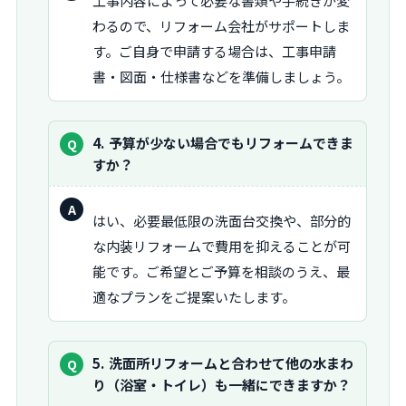
工事内容によって必要な書類や手続きが変
答：
わるので、リフォーム会社がサポートしま
す。ご自身で申請する場合は、工事申請
書・図面・仕様書などを準備しましょう。
質
4
予算が少ない場合でもリフォームできま
問：
すか？
回
はい、必要最低限の洗面台交換や、部分的
答：
な内装リフォームで費用を抑えることが可
能です。ご希望とご予算を相談のうえ、最
適なプランをご提案いたします。
質
5
洗面所リフォームと合わせて他の水まわ
問：
り（浴室・トイレ）も一緒にできますか？