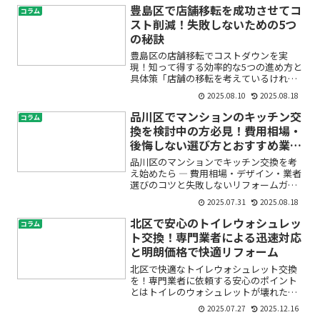
ど、何から始めたらいいか分からな
豊島区で店舗移転を成功させてコ
コラム
い…」そんな悩みを感じて...
スト削減！失敗しないための5つ
の秘訣
豊島区の店舗移転でコストダウンを実
現！知って得する効率的な5つの進め方と
具体策「店舗の移転を考えているけれ
ど、豊島区で本当にコスト削減できる
2025.08.10
2025.08.18
の？」「初期費用や移転費用が高すぎな
いか不安…」「交渉やレイアウトの最適
品川区でマンションのキッチン交
コラム
化ってどうしたらいいの？」—...
換を検討中の方必見！費用相場・
後悔しない選び方とおすすめ業者
ランキング
品川区のマンションでキッチン交換を考
え始めたら ― 費用相場・デザイン・業者
選びのコツと失敗しないリフォームガイ
ド「マンションのキッチンが古くて使い
2025.07.31
2025.08.18
づらい…」「リフォームしたいけど、費
用や手順がわからなくて不安」「業者選
北区で安心のトイレウォシュレッ
コラム
びで失敗したくない」...
ト交換！専門業者による迅速対応
と明朗価格で快適リフォーム
北区で快適なトイレウォシュレット交換
を！専門業者に依頼する安心のポイント
とはトイレのウォシュレットが壊れた
り、古くなって不調を感じたりしていま
2025.07.27
2025.12.16
せんか？「水漏れが心配」「突然動かな