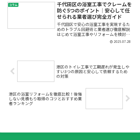
くなった」「自分で交換できるのか不
千代田区の浴室工事でクレームを
コラム
安」など、トイレウォシュレッ...
防ぐ5つのポイント｜安心して任
せられる業者選び完全ガイド
千代田区で安心の浴室工事を実現するた
めのトラブル回避術と業者選び徹底解説
はじめて浴室工事やリフォームを検討す
る際、「うまくいくかな」「トラブルや
2025.07.28
クレームが出たらどうしよう」と不安に
なる方は多いのではないでしょうか。特
に千代田区のような都市部...
港区のトイレ工事で工期遅れが発生しや
すい3つの原因と安心して依頼するため
の対策
港区の浴室リフォームを徹底比較！後悔
しない見積もり取得のコツとおすすめ業
者ランキング