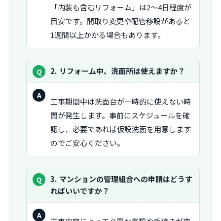
答：
「内装も含むリフォーム」は2〜4日程度が
目安です。間取り変更や配管移設があると
1週間以上かかる場合もあります。
質
2
リフォーム中、洗面所は使えますか？
問：
回
工事期間中は洗面台が一時的に使えない時
答：
間が発生します。事前にスケジュールを確
認し、必要であれば仮設洗面を用意します
のでご安心ください。
質
3
マンションの管理組合への申請はどうす
問：
ればいいですか？
回