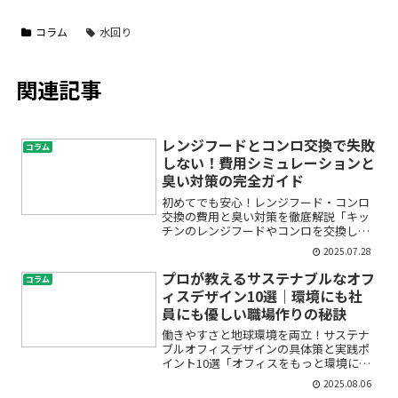
コラム
水回り
関連記事
レンジフードとコンロ交換で失敗
コラム
しない！費用シミュレーションと
臭い対策の完全ガイド
初めてでも安心！レンジフード・コンロ
交換の費用と臭い対策を徹底解説「キッ
チンのレンジフードやコンロを交換した
いけど、費用がわからない」「工事後に
2025.07.28
臭いが残ったらどうしよう」…そんな不
安や疑問をお持ちではありませんか？初
プロが教えるサステナブルなオフ
コラム
めてのレンジフードやコン...
ィスデザイン10選｜環境にも社
員にも優しい職場作りの秘訣
働きやすさと地球環境を両立！サステナ
ブルオフィスデザインの具体策と実践ポ
イント10選「オフィスをもっと環境にや
さしくしたい」「SDGsやサステナビリテ
2025.08.06
ィを意識した職場作りに興味はあるけ