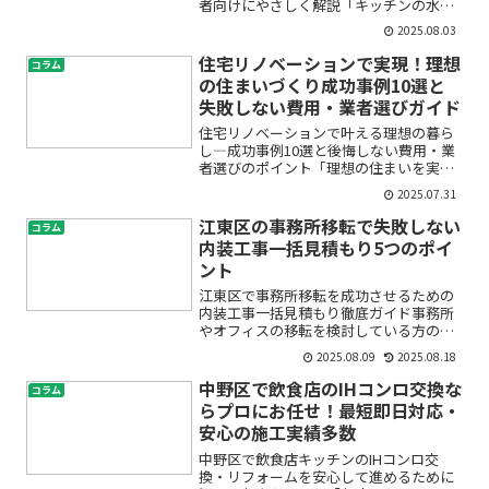
者向けにやさしく解説「キッチンの水栓
から水漏れが…」「古くなって使い勝手
2025.08.03
が悪い」「交換したいけど費用が心
配」。そんなお悩みを抱えて、この記事
住宅リノベーションで実現！理想
コラム
にたどり着いた方も多いのでは...
の住まいづくり成功事例10選と
失敗しない費用・業者選びガイド
住宅リノベーションで叶える理想の暮ら
し―成功事例10選と後悔しない費用・業
者選びのポイント「理想の住まいを実現
したいけれど、住宅リノベーションって
2025.07.31
本当にうまくいくのかな？」「中古住宅
やマンションのリフォームって、費用や
江東区の事務所移転で失敗しない
コラム
業者選びが不安…」そん...
内装工事一括見積もり5つのポイ
ント
江東区で事務所移転を成功させるための
内装工事一括見積もり徹底ガイド事務所
やオフィスの移転を検討している方の多
くが、「何から手を付けて良いかわから
2025.08.09
2025.08.18
ない」「内装工事やレイアウトのプラン
ニング、費用の相場が不安」「業者選び
中野区で飲食店のIHコンロ交換な
コラム
を失敗したくない」といっ...
らプロにお任せ！最短即日対応・
安心の施工実績多数
中野区で飲食店キッチンのIHコンロ交
換・リフォームを安心して進めるために