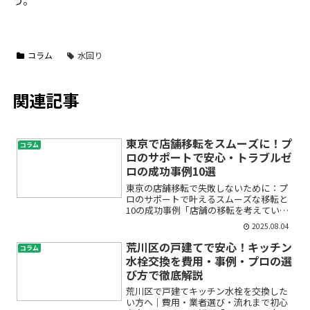
う。
コラム
水回り
関連記事
東京で店舗移転をスムーズに！プ
コラム
ロのサポートで安心・トラブルゼ
ロの成功事例10選
東京の店舗移転で失敗しないために：プ
ロのサポートで叶えるスムーズな移転と
10の成功事例「店舗の移転を考えている
けど、何から始めればいいのかわからな
2025.08.04
い」「店舗移転費用や手続き、トラブル
が不安…」そんな悩みをお持ちではあり
荒川区の戸建てで安心！キッチン
コラム
ませんか？特に東京のよ...
水栓交換を費用・事例・プロの選
び方で徹底解説
荒川区で戸建てキッチン水栓を交換した
い方へ｜費用・業者選び・流れまで初心