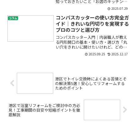
知っておきたいこと「お店のキッチンの
IHコンロが古くなってきた」「ガスコン
2025.07.29
ロからIHに変えたいけれど、費用や工事
が気になる」「業務用のIHコンロって本
コンパスカッターの使い方完全ガ
コラム
当に使いやすいの？...
イド｜きれいな円切りを実現する
プロのコツと選び方
コンパスカッター入門｜内装職人が教え
る円形開口の基本・使い方・選び方「丸
い穴をきれいに開けたいけれど、どの道
具を使えば失敗しないの？」そんな不安
2025.09.25
2025.12.17
を持つ方に向けて、現場で実際に使われ
る“コンパスカッター”をわかりやすく解
説します。用途や種類、...
港区でトイレ交換時によくある苦情とそ
の解決策5選！安心してリフォームする
ためのポイント
港区で浴室リフォームをご検討中の方必
見！工事期間の目安や短縮ポイントを徹
底解説