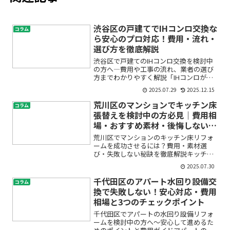
渋谷区の戸建てでIHコンロ交換な
コラム
ら安心のプロ対応！費用・流れ・
選び方を徹底解説
渋谷区で戸建てのIHコンロ交換を検討中
の方へ―費用や工事の流れ、業者の選び
方までわかりやすく解説「IHコンロが古
くなってきて心配…」「交換したいけ
2025.07.29
2025.12.15
ど、費用や工事内容がわかりづらくて不
安」「渋谷区の戸建てで頼める業者はど
荒川区のマンションでキッチン床
コラム
う選べばいいの？」そん...
張替えを検討中の方必見｜費用相
場・おすすめ素材・後悔しないポ
イント解説
荒川区でマンションのキッチン床リフォ
ームを成功させるには？費用・素材選
び・失敗しない秘訣を徹底解説キッチン
の床、そろそろ新しくしたいけど「どこ
2025.07.30
に頼めばいいの？」「費用はどれくら
い？」「どんな床材がいいのか分からな
千代田区のアパート水回り設備交
コラム
い…」そんなお悩みをお持ちの...
換で失敗しない！安心対応・費用
相場と3つのチェックポイント
千代田区でアパートの水回り設備リフォ
ームを検討中の方へ～安心して進めるた