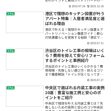
めのポイントと費用ガイドアパートの水
回り設備交換やリフォーム、と聞くと
2025.07.26
2025.12.16
「どこから手をつければいいの？」「費
用がどれくらいかかるのか不安…」と悩
港区で理想のキッチン設置が叶う
コラム
む方は少なくありません。特...
アパート特集｜入居者満足度と選
ばれる理由
港区で叶える！理想のキッチン設置＆ア
パートリノベーション徹底ガイド｜都心
の快適暮らしを実現する秘訣「港区でア
パートを探しているけれど、キッチンが
2025.07.31
古い…」「賃貸アパートのキッチン工事
って、どこまでできるの？」「せっかく
渋谷区のトイレ工事の相場はいく
コラム
都心に住むなら、デザイン...
ら？費用を抑えて安心リフォーム
するポイントと事例紹介
渋谷区のトイレ工事はいくらかかる？費
用相場・失敗しない選び方・抑えるコツ
まで徹底解説「トイレが古くなってきた
し、そろそろ交換やリフォームを考えた
2025.07.27
い。でも、渋谷区でトイレ工事の相場っ
てどれくらい？」「費用が高くなりすぎ
中央区で選ばれる内装工事の実例
コラム
ないか心配…」「どんな会...
10選｜豊富な施工例と安心のポ
イントをご紹介
中央区で理想を叶える内装工事とは？失
敗しないための実例と安心のコツ中央区