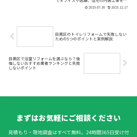
でオフィスや店舗、住宅の内装工事を検
討している方の多くは、「どんな業者に
2025.07.30
2025.12.17
頼めば安心？」「実際の施工事例を見て
みたい」「予算や工期、どんな風に進む
の？」など様々な疑問や不...
目黒区のトイレリフォームで失敗しない
ための5つのポイントと実例解説
目黒区で浴室リフォームを選ぶなら？後
悔しないおすすめ業者ランキングと失敗
しないポイント
まずはお気軽にご相談ください
見積もり・現地調査はすべて無料。24時間365日受け付