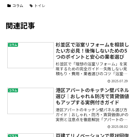
コラム
トイレ
関連記事
杉並区で浴室リフォームを相談し
コラム
たい方必見！後悔しないための5
つのポイントと安心の業者選び
杉並区で「理想の浴室リフォーム」を実
現するための完全ガイド―失敗しない見
積もり・費用・業者選びのコツ「浴室が
寒くてお風呂タイムが憂鬱…」「古くな
2025.07.29
ったユニットバスを最新式にしたい」
「高齢の親のためにバリアフリーの浴室
港区アパートのキッチン壁パネル
コラム
に変えたい」――そんな思い...
選び｜おしゃれ＆防汚で賃貸価値
もアップする実例付きガイド
港区アパートのキッチン壁パネル選び方
ガイド｜おしゃれ・防汚・賃貸価値UPの
実例と注意点を徹底解説「アパートのキ
ッチン壁が古くなってきて、入居者から
2025.08.02
の印象が心配…」「港区の物件だから、
見た目も機能もこだわりたいけど、リフ
戸建てリノベーションで原状回復
コラム