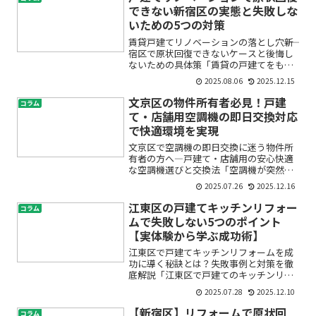
ォームとなると費用や手...
できない新宿区の実態と失敗しな
いための5つの対策
賃貸戸建てリノベーションの落とし穴――新
宿区で原状回復できないケースと後悔し
ないための具体策「賃貸の戸建てをもっ
と自分好みに住みやすくしたいけれど、
2025.08.06
2025.12.15
リノベーションしても大丈夫？」「退去
時に高額な修繕費や敷金トラブルが起き
文京区の物件所有者必見！戸建
コラム
るのでは？」――そん...
て・店舗用空調機の即日交換対応
で快適環境を実現
文京区で空調機の即日交換に迷う物件所
有者の方へ―戸建て・店舗用の安心快適
な空調機選びと交換法「空調機が突然壊
れてしまったけれど、どこに依頼すれば
2025.07.26
2025.12.16
いいの？」「即日で対応してもらえる業
者はあるの？」文京区で物件を所有して
江東区の戸建てキッチンリフォー
コラム
いると、戸建て・店舗用の...
ムで失敗しない5つのポイント
【実体験から学ぶ成功術】
江東区で戸建てキッチンリフォームを成
功に導く秘訣とは？失敗事例と対策を徹
底解説「江東区で戸建てのキッチンリフ
ォームを考えているものの、失敗しない
2025.07.28
2025.12.10
か不安」「予算オーバーや使いにくさな
ど、過去の失敗談を知って安心して進め
【新宿区】リフォームで原状回
コラム