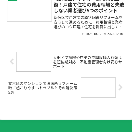
たい」。そんなお悩みを抱...
復！戸建て住宅の費用相場と失敗
しない業者選び5つのポイント
新宿区で戸建ての原状回復リフォームを
安心して進めるために：費用相場と業者
選びのコツ戸建て住宅を賃貸に出してい
た方や、これから売却・転居を予定して
2025.10.02
2025.12.10
いる新宿区のオーナー様へ。退去後の
「原状回復」や「リフォーム」につい
て、こんなお悩みはありません...
大田区で病院や店舗の空調設備入れ替え
を短納期対応｜不動産管理者向け安心サ
ポート
文京区のマンションで洗面所リフォーム
時に起こりやすいトラブルとその解決策
5選