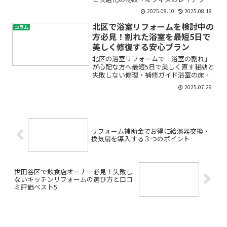
を今のままでいいのか悩んでいる」「パ
2025.08.10
2025.08.18
ーティションや間仕切りを導入したいけ
ど、業者選びに自信がない」「防音やプ
北区で浴室リフォームを検討中の
コラム
ライバシーも大切にしたい...
方必見！割れた浴室を最短5日で
美しく修復する安心プラン
北区の浴室リフォームで「浴室の割れ」
が心配な方へ――最短5日で美しく直す秘訣と
失敗しない修理・補修ガイド浴室の床や
壁に割れがある、タイルが欠けてしまっ
2025.07.29
た――そんなお悩みを抱えていませんか？北
区で浴室リフォームを考えているけれ
ど、「修理方法は...
リフォーム補助金でお得に給湯器交換・
換気扇を導入する３つのポイント
世田谷区で飲食店オーナー必見！失敗し
ないキッチンリフォームの選び方と口コ
ミ評価ベスト5