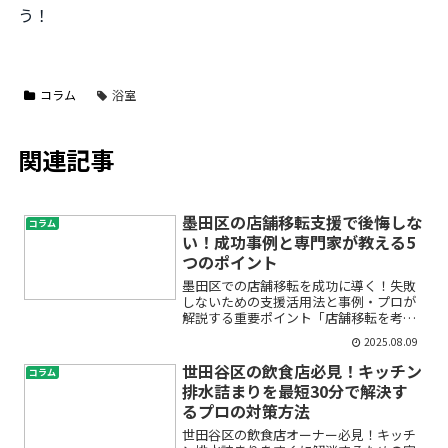
う！
コラム
浴室
関連記事
墨田区の店舗移転支援で後悔しな
コラム
い！成功事例と専門家が教える5
つのポイント
墨田区での店舗移転を成功に導く！失敗
しないための支援活用法と事例・プロが
解説する重要ポイント「店舗移転を考え
ているけど、何から始めたらいいのか分
2025.08.09
からない…」「コストや手続きで失敗し
そうで不安」「信頼できる店舗移転業者
世田谷区の飲食店必見！キッチン
コラム
や支援サービスってどう選...
排水詰まりを最短30分で解決す
るプロの対策方法
世田谷区の飲食店オーナー必見！キッチ