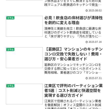
ン排水詰まりをすぐに解消するための実
践マニュアル飲食店のキッチンで発生す
る排水詰まり――。営業中の突然のトラブル
2025.08.02
や、排水の流れが悪いなど、少しでも異
変を感じると「このまま営業できるのか
必見！飲食店の床材選びが清掃性
コラム
な？」「お客様に迷惑...
を劇的に変える理由
清掃性と美観を両立！飲食店に最適な床
材選びのポイント飲食店を経営している
と「床が滑りやすい」「汚れが落ちにく
い」「イメージに合わない」といったお
2025.07.14
悩みはつきものです。実際、床材選びは
衛生管理にも直結し、清掃効率やメンテ
【葛飾区】マンションのキッチン
コラム
ナンスコストにも大きく影...
コンロ交換で失敗しない！費用・
選び方・安心業者ガイド
葛飾区のマンションでキッチンコンロを
交換する際に知っておくべきポイントと
費用相場、業者選びのコツ「マンション
のキッチンコンロを交換したいけれど、
2025.07.31
費用はどれくらい？業者選びも心配…」
初めてのキッチンコンロ交換は、不安や
江東区で評判のパーティション業
コラム
疑問が尽きないものです。...
者5選｜コスト削減と快適空間を
実現する選び方ガイド
江東区で信頼されるパーティション業者
を徹底解説｜オフィス空間のコスト削減
と快適化の秘訣「オフィスのレイアウト