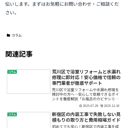
伝いします。まずはお気軽にお問い合わせ・ご相談くだ
さい。
コラム
関連記事
荒川区で浴室リフォームと水漏れ
コラム
修理に即対応！安心価格で信頼の
専門業者が徹底サポート
荒川区で浴室リフォームや水漏れ修理を
検討中の方へ―安心して依頼できるポイ
ントを徹底解説「お風呂のカビやシミが
気になる」「浴室のタイルが割れて水漏
2025.07.29
2025.12.10
れしてしまった」「そろそろユニットバ
スを交換したいけど、どこに相談すれば
新宿区の内装工事で失敗しない見
コラム
いい？」このようなお悩み...
積もりの取り方と費用相場ガイド
初めてでも安心！新宿区で内装工事を成