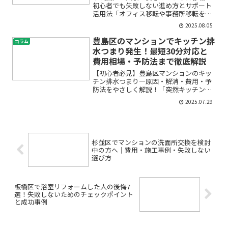
初心者でも失敗しない進め方とサポート
活用法「オフィス移転や事務所移転をし
なければならないけど、何から始めてい
2025.08.05
いか分からない」「千代田区や東京でオ
フィス移転した人の体験談を知りたい」
豊島区のマンションでキッチン排
コラム
「費用や見積もり、レイア...
水つまり発生！最短30分対応と
費用相場・予防法まで徹底解説
【初心者必見】豊島区マンションのキッ
チン排水つまり―原因・解消・費用・予
防法をやさしく解説！「突然キッチンの
排水が流れなくなった…」「水が逆流し
2025.07.29
てきて焦った」「業者に頼むべき？自分
でできることは？」マンションのキッチ
ン排水つまりは、誰にとっ...
杉並区でマンションの洗面所交換を検討
中の方へ｜費用・施工事例・失敗しない
選び方
板橋区で浴室リフォームした人の後悔7
選！失敗しないためのチェックポイント
と成功事例