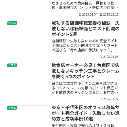
功させるための費用目安・見積もり比
較・業者選びのポイント新宿区で店舗や
オフィス、住宅の内装工事を検討されて
2025.08.04
2025.12.10
いる方の多くが、「内装工事の費用って
どれくらい？」「信頼できる業者の選び
成功する店舗移転支援の秘訣｜失
コラム
方が分からない」「見積もり...
敗しない移転準備とコスト削減の
ポイント5選
店舗移転で失敗しないための完全ガイド
｜準備からコスト削減まで安心サポート
の選び方「今の店舗が手狭になった」
「もっと集客できる立地に移りたい」
2025.08.05
「家賃負担を減らしたい」——店舗移転
を考え始めたとき、多くの方がこのよう
飲食店オーナー必見！台東区で失
コラム
な悩みや不安を抱えます。店舗...
敗しないキッチン工事とクレーム
を防ぐ5つのポイント
台東区で飲食店キッチン工事を成功させ
るコツとクレーム対策のポイント徹底ガ
イド飲食店のキッチン工事は、お店の今
後を左右する重要な工程です。しかし、
2025.07.27
「どんな業者に依頼すればいいの？」
「工事費用はどれくらい？」「トラブル
東京・千代田区のオフィス移転サ
コラム
やお客様からのクレームを防...
ポート完全ガイド｜失敗しない進
め方と成功事例10選
千代田区・東京で安心のオフィス移転！