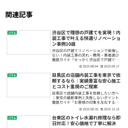
関連記事
渋谷区で理想の戸建てを実現！内
コラム
装工事で叶える快適リノベーショ
ン事例10選
渋谷区の戸建てリノベーションで後悔し
ない！内装工事の流れ・費用・業者選び
徹底ガイド「せっかく渋谷区で戸建てを
購入したのに、内装がイメージと違って
2025.08.04
2025.09.17
暮らしにくい…」「内装工事やリノベー
ションって、費用や流れがよくわからな
目黒区の店舗内装工事を東京で依
コラム
くて不安」「どんな業者に...
頼するなら｜実績豊富な安心施工
とコスト重視のご提案
目黒区で店舗内装工事を依頼したい方へ
｜東京の最新事例と失敗しないポイント
徹底ガイド「お客様の印象を左右する店
舗の内装、どこに頼めばいいの？」「コ
2025.08.10
2025.12.15
ストは抑えたいけど、品質やデザインに
も妥協したくない」「初めての店舗内装
台東区のトイレ水漏れ修理なら即
コラム
工事で何から始めたら良い...
日対応！安心価格で丁寧に解決