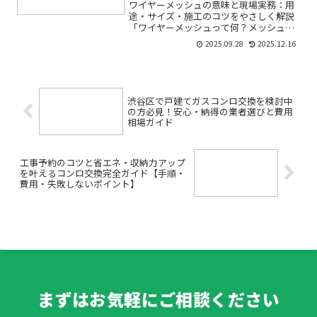
ワイヤーメッシュの意味と現場実務：用
途・サイズ・施工のコツをやさしく解説
「ワイヤーメッシュって何？メッシュ筋
と同じ？どこでどう使うの？」——はじ
2025.09.28
2025.12.16
めて建設内装の現場に入ると、こうした
疑問が次々に出てくると思います。この
記事では、内装現場で職人...
渋谷区で戸建てガスコンロ交換を検討中
の方必見！安心・納得の業者選びと費用
相場ガイド
工事予約のコツと省エネ・収納力アップ
を叶えるコンロ交換完全ガイド【手順・
費用・失敗しないポイント】
まずはお気軽にご相談ください