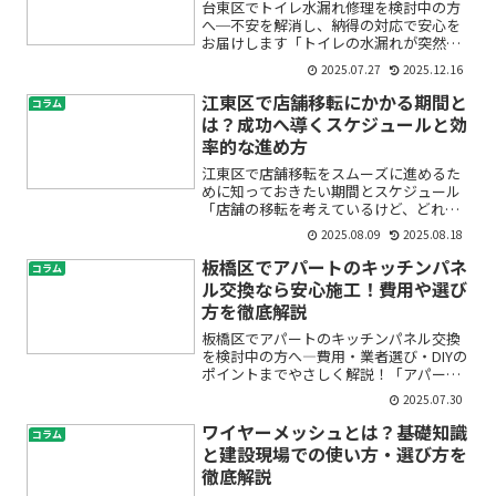
台東区でトイレ水漏れ修理を検討中の方
へ─不安を解消し、納得の対応で安心を
お届けします「トイレの水漏れが突然発
生してしまい、どう対処したら良いか分
2025.07.27
2025.12.16
からない」「台東区で信頼できるトイレ
修理業者を探している」──そんなお悩
江東区で店舗移転にかかる期間と
コラム
みを抱えてこのページにた...
は？成功へ導くスケジュールと効
率的な進め方
江東区で店舗移転をスムーズに進めるた
めに知っておきたい期間とスケジュール
「店舗の移転を考えているけど、どれく
らい期間がかかるのだろう」「思ったよ
2025.08.09
2025.08.18
り大変そうで不安」「費用や業者選び、
準備することが多くて頭がいっぱい」
板橋区でアパートのキッチンパネ
コラム
——そんな風に悩んでいませ...
ル交換なら安心施工！費用や選び
方を徹底解説
板橋区でアパートのキッチンパネル交換
を検討中の方へ―費用・業者選び・DIYの
ポイントまでやさしく解説！「アパート
のキッチンパネルが古くなり汚れが取れ
2025.07.30
ない…」「防火性や耐水性も心配」「費
用や業者選びで失敗したくない」「賃貸
ワイヤーメッシュとは？基礎知識
コラム
物件だけど、どこまで...
と建設現場での使い方・選び方を
徹底解説