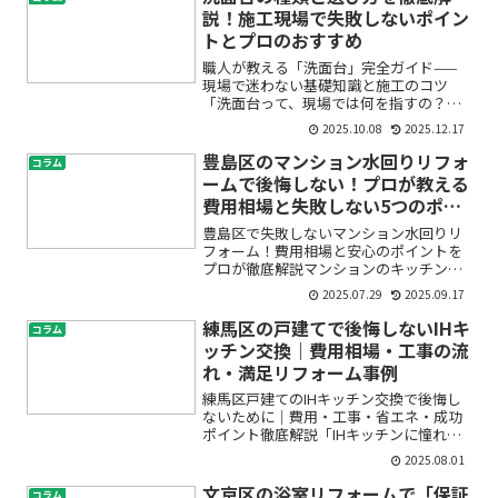
ウトの決め方を知りたい」...
説！施工現場で失敗しないポイン
トとプロのおすすめ
職人が教える「洗面台」完全ガイド——
現場で迷わない基礎知識と施工のコツ
「洗面台って、現場では何を指すの？ど
れを選べば失敗しない？」そんな疑問
2025.10.08
2025.12.17
に、内装施工の現場で日常的にやり取り
しているプロの視点でやさしくお答えし
豊島区のマンション水回りリフォ
コラム
ます。この記事では、現場ワー...
ームで後悔しない！プロが教える
費用相場と失敗しない5つのポイ
ント
豊島区で失敗しないマンション水回りリ
フォーム！費用相場と安心のポイントを
プロが徹底解説マンションのキッチンや
浴室、トイレ、洗面所など水回りリフォ
2025.07.29
2025.09.17
ームを検討する際、「どのくらい費用が
かかるの？」「どんな点に気を付ければ
練馬区の戸建てで後悔しないIHキ
コラム
失敗しない？」「業者選び...
ッチン交換｜費用相場・工事の流
れ・満足リフォーム事例
練馬区戸建てのIHキッチン交換で後悔し
ないために｜費用・工事・省エネ・成功
ポイント徹底解説「IHキッチンに憧れて
いるけど、本当に自宅でできるの？費用
2025.08.01
や工事で失敗したくない…」練馬区にお
住まいの戸建てオーナー様の中には、キ
文京区の浴室リフォームで「保証
コラム