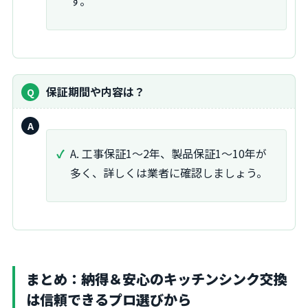
す。
質
保証期間や内容は？
問：
回
答：
A. 工事保証1〜2年、製品保証1〜10年が
多く、詳しくは業者に確認しましょう。
まとめ：納得＆安心のキッチンシンク交換
は信頼できるプロ選びから