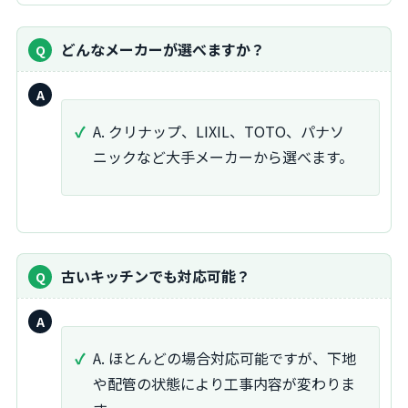
質
どんなメーカーが選べますか？
問：
回
答：
A. クリナップ、LIXIL、TOTO、パナソ
ニックなど大手メーカーから選べます。
質
古いキッチンでも対応可能？
問：
回
答：
A. ほとんどの場合対応可能ですが、下地
や配管の状態により工事内容が変わりま