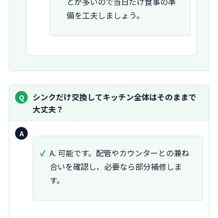
とが多いので当日だけ食事の準
備を工夫しましょう。
質
シンクだけ交換してキッチン全体はそのままで
問：
大丈夫？
回
答：
A. 可能です。配管やカウンターとの兼ね
合いを確認し、必要なら部分補修しま
す。