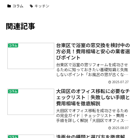
コラム
キッチン
関連記事
台東区で浴室の窓交換を検討中の
コラム
方必見！費用相場と安心の業者選
びポイント
台東区で浴室の窓リフォームを成功させ
るために知っておきたい基礎知識と失敗
しないポイント「お風呂の窓が古くなっ
てきて開け閉めがしづらい」「冬場は窓
2025.07.27
から冷気が入って寒い…」「カビや結露
が増えてきて不安」——そんなお悩みを
大田区のオフィス移転に必要なチ
コラム
抱えて、浴室窓交換や窓リ...
ェックリスト｜失敗しない手順と
費用相場を徹底解説
大田区でオフィス移転を成功させるため
の完全ガイド｜チェックリスト・費用・
手順を詳しく解説「大田区でオフィス移
転を検討しているけれど、何から始めれ
2025.08.07
ばいいのかわからない」「費用や手続き
に不安がある」「スケジュールやレイア
洗面台の種類と選び方を徹底解
コラム