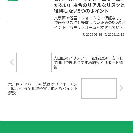
ッチンリフォームやI...
がない」場合のリアルなリスクと
後悔しない5つのポイント
文京区で浴室リフォームを「保証なし」
で行うリスクと後悔しないための5つのポ
イント「浴室リフォームを検討している
けれど、保証がない工事って大丈夫？」
2025.07.28
2025.12.15
「予算に限りがあるから、つい安さを優
先してしまいそう…」そんな不安や悩み
をお持ちではありません...
大田区のバリアフリー設備10選｜安心し
て利用できるおすすめ施設とサポート情
報
荒川区でアパートの洗面所リフォーム費
用はいくら？相場や安く抑えるポイント
解説