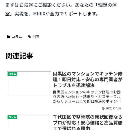
まずはお気軽にご相談ください。あなたの「理想の浴
室」実現を、MIRIXが全力でサポートします。
コラム
浴室
関連記事
目黒区のマンションでキッチン修
コラム
理！即日対応・安心の専門業者が
トラブルを迅速解決
目黒区マンションのキッチン修理でお困
りの方へ――水漏れ・詰まり・ガステーブル
からリフォームまで即日解決のポイント
「キッチンのシンクから水漏れが…」
2025.07.28
「排水の流れが悪い！」「マンションで
水回りトラブル、すぐ直してほしい」――そ
千代田区で整骨院の原状回復なら
コラム
んな急なキッチント...
プロが対応！安心価格と高品質施
工で選ばれる理由