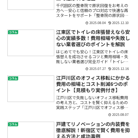
千代田区の整骨院で原状回復をお考えの
方へ―安心と信頼のプロ対応で快適な再
スタートをサポート「整骨院の原状回復
って、どこに相談すればいいの？」「初
2025.08.04
2025.12.10
めてのことで不安…費用や進め方もよく
わからない」――そんな不安や疑問をお持ち
江東区でトイレの床張替えなら安
コラム
の方も多いのではない...
心の実績多数！費用相場や失敗し
ない業者選びのポイントを解説
はじめてでも安心！江東区でトイレの床
張替えを成功させるコツと費用相場・失
敗しない業者選び完全ガイド「トイレの
床が古くなってきた」「床のシミや汚れ
2025.07.27
2025.12.16
が気になる」「リフォームしたいけど費
用や業者選びが不安」――そんなお悩みをお
江戸川区のオフィス移転にかかる
コラム
持ちではありませんか...
費用の相場とコスト削減6つのポ
イント【見積もり実例付き】
江戸川区で失敗しないオフィス移転費用
の考え方と、コストを賢く抑えるための
実践ステップ「江戸川区でオフィス移転
を検討し始めたものの、何から手をつけ
2025.08.07
ていいかわからない」「見積もりの内容
や費用の相場が分からず不安」「できる
戸建てリノベーションの内装費を
コラム
だけコストを抑えたいけれ...
徹底解説！新宿区で賢く費用を抑
える方法と成功事例