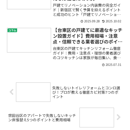
戸建てリノベーション内装費の完全ガイ
ド｜新宿区で賢く予算を抑えるポイント
と成功のヒント「戸建てリノベーション
を検討しているけれど、内装費がどれく
2025.09.28
2025.10.02
らいかかるのか分からず不安…」「新宿
区でコストを抑えながらも理想の空間を
【台東区の戸建てに最適なキッチ
コラム
つくるにはどうしたらいい...
ン設置ガイド】費用相場・注意
点・信頼できる業者選びのポイン
ト
台東区の戸建てキッチンリフォーム徹底
ガイド：費用・注意点・理想の業者選び
のコツキッチンは家族が毎日集い、食事
や会話を楽しむ大切な場所です。しか
2025.07.31
し、「戸建てのキッチンを新しくしたい
けれど何から始めたらいいの？」「台東
区で信頼できるキッチン設置...
失敗しないトイレリフォームとコンロ選
び！プロが教える徹底カビ対策7つのポ
イント
世田谷区のアパートで失敗しないキッチ
ン床張替え5つのポイントと費用相場