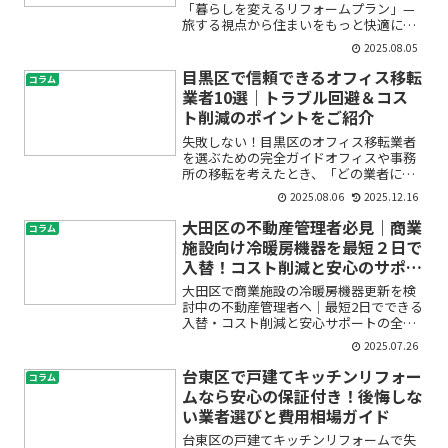
「暮らしを変えるリフォームプラン」—
旅する視点から住まいをもっと快適に
「世田谷区で理想のリフォームをしたい
2025.08.05
けど、どこに相談すればいいの？」「自
分に合ったプランが分からず不安…」
目黒区で信頼できるオフィス移転
コラム
「そもそも旅行代理店がリフォ...
業者10選｜トラブル回避＆コス
ト削減のポイントをご紹介
失敗しない！目黒区のオフィス移転業者
を選ぶための完全ガイドオフィスや事務
所の移転を考えたとき、「どの業者に依
頼すれば安心なの？」「費用はどれくら
2025.08.06
2025.12.16
いかかる？」「トラブルにならないコツ
は？」といった不安や悩みを抱える方も
大田区の不動産管理者必見｜商業
コラム
多いのではないでしょうか...
施設向け冷暖房機器を最短２日で
入替！コスト削減と安心のサポー
ト
大田区で商業施設の冷暖房機器更新を検
討中の不動産管理者へ｜最短2日でできる
入替・コスト削減と安心サポートの全知
識「商業施設の冷暖房機器が古くなって
2025.07.26
効きが悪い」「修理費がかさむ前に交換
したいけど、営業を止めるのは避けた
台東区で戸建てキッチンリフォー
コラム
い」「短期間で確実に入替...
ムなら安心の保証付き！後悔しな
い業者選びと費用相場ガイド
台東区の戸建てキッチンリフォームで失