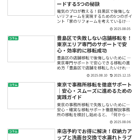
ードする5つの秘訣
電気のプロが教える！目黒区で後悔しな
いリフォームを実現するための5つのポイ
ント「家のリフォームを考えているけ
ど、電気まわりが心配…」「LED照明に
2025.08.05
したいけど、配線や工事って難しそう」
「どこの業者に頼んだら安心？」――こんな
豊島区で失敗しない店舗移転を！
コラム
お悩みをお持ちでは...
東京エリア専門のサポートで安
心・効率的に移転成功
豊島区の店舗移転で後悔しないために ―
東京専門サポートで安心できる移転の進
め方「豊島区で店舗を移転したいけれ
ど、何から始めればいいのか分からな
2025.08.10
2025.12.15
い」「東京エリアの業者は多すぎて、ど
こに相談すれば安全なの？」――店舗経営者
東京で事務所移転を徹底サポート
コラム
や個人事業主の方から...
｜安心・スムーズに進めるための
実践ガイド
東京の事務所移転で失敗しないために―
安心・確実な移転サポート徹底解説事務
所の移転を検討し始めると、「何から手
を付ければいいの？」「手続きや準備が
2025.08.06
多くて不安」「業者選びや費用が心配」
など、次々と分からないことや不安が湧
来店予約でお得に解決！収納力ア
コラム
いてきますよね。東京のよ...
ップと洗面台交換で水漏れトラブ