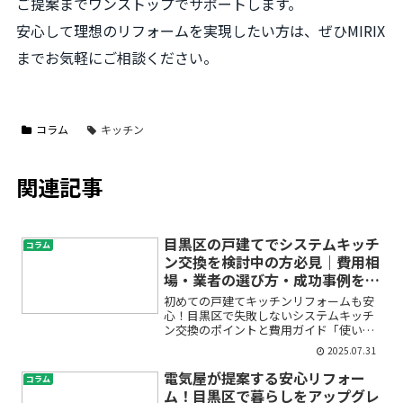
ご提案までワンストップでサポートします。
安心して理想のリフォームを実現したい方は、ぜひMIRIX
までお気軽にご相談ください。
コラム
キッチン
関連記事
目黒区の戸建てでシステムキッチ
コラム
ン交換を検討中の方必見｜費用相
場・業者の選び方・成功事例をご
紹介
初めての戸建てキッチンリフォームも安
心！目黒区で失敗しないシステムキッチ
ン交換のポイントと費用ガイド「使い勝
手の悪いキッチンを何とかしたい」「家
2025.07.31
族が集う場所だからこそ、もっと快適な
空間にしたい」と感じていませんか？戸
電気屋が提案する安心リフォー
コラム
建てのキッチンリフォーム...
ム！目黒区で暮らしをアップグレ