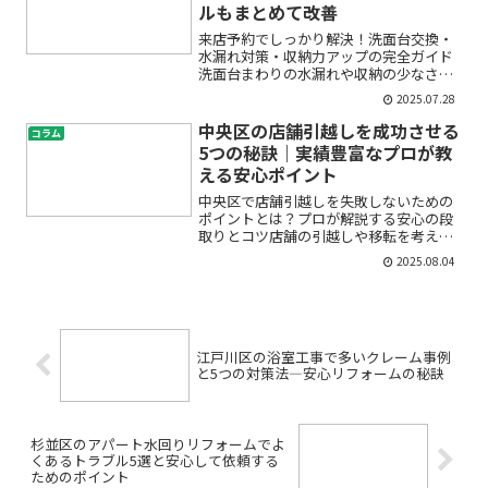
ルもまとめて改善
来店予約でしっかり解決！洗面台交換・
水漏れ対策・収納力アップの完全ガイド
洗面台まわりの水漏れや収納の少なさ、
古くなった設備への不安…。こんなお悩
2025.07.28
みを抱えてはいませんか？「自分で対処
できるの？」「業者に頼むのは不安」
中央区の店舗引越しを成功させる
コラム
「そもそも何から始めれば良...
5つの秘訣｜実績豊富なプロが教
える安心ポイント
中央区で店舗引越しを失敗しないための
ポイントとは？プロが解説する安心の段
取りとコツ店舗の引越しや移転を考える
と、不安や疑問がたくさん浮かんできま
2025.08.04
すよね。「中央区という都心でスムーズ
に店舗引越しができるの？」「料金の相
場や費用を抑える方法は？...
江戸川区の浴室工事で多いクレーム事例
と5つの対策法―安心リフォームの秘訣
杉並区のアパート水回りリフォームでよ
くあるトラブル5選と安心して依頼する
ためのポイント