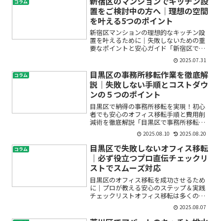
新宿区のマンションでキッチン設
コラム
は？工事期間はどのくらい？...
置をご検討中の方へ｜理想の空間
を叶える5つのポイント
新宿区マンションの理想的なキッチン設
置を叶えるために｜失敗しないための重
要なポイントと安心ガイド「新宿区でマ
ンションのキッチン設置やリフォームを
2025.07.31
検討しているものの、何から始めれば良
いのか分からない」「限られたスペース
目黒区の事務所移転作業を徹底解
コラム
でもおしゃれで使いやすい...
説｜失敗しない手順とコストダウ
ンの５つのポイント
目黒区で納得の事務所移転を実現！初心
者でも安心のオフィス移転手順と費用削
減術を徹底解説「目黒区で事務所移転を
考えているけど、どのような手順で進め
2025.08.10
2025.08.20
ればいいか分からない…」「オフィス引
越しの費用がどれくらいかかるのか心
目黒区で失敗しないオフィス移転
コラム
配」「荷物の梱包やレイアウ...
｜必ず役立つプロ直伝チェックリ
ストでスムーズ対応
目黒区のオフィス移転を成功させるため
に｜プロが教える安心のステップ＆実践
チェックリストオフィス移転は多くの企
業にとって一大イベントです。特に目黒
2025.08.07
区のような利便性の高い都市部では、限
られたスケジュールや手続き、レイアウ