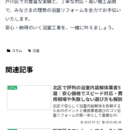
戸川区での豊富な実績と、丁寧な対応・高い施工品質
で、みなさまの理想の浴室リフォームを全力でお手伝い
いたします。
安心・納得のいく浴室工事を、一緒に叶えましょう。
コラム
浴室
関連記事
北区で評判の浴室内装解体業者5
コラム
選｜安心価格でスピード対応・費
用相場や失敗しない選び方も解説
北区で安心して浴室内装解体を依頼する
ためのポイントと優良業者選びのコツ浴
室リフォームの第一歩として重要なのが
「浴室内装解体」です。しかし、いざ解
2025.07.31
2025.08.18
体業者を探そうとすると、費用はどれく
らいかかるの？本当に信頼できる業者