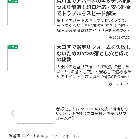
荒川区でアパートのキッチン排水
コラム
ト変更、ITインフラの移...
つまり解消！即日対応・安心料金
でトラブルをスピード解決
荒川区アパートのキッチン排水つまり、
もう怖くない！初心者でもできる予防・
解消法＆業者選びガイド「台所の排水が
急に流れなくなってしまった」「アパー
2025.07.30
トだから自分で対応できるか不安」「ど
こに頼めばいいかわからない」――荒川区で
大田区で浴室リフォームを失敗し
コラム
キッチン排水のつまり...
ないための5つの落とし穴と成功
の秘訣
大田区の浴室リフォームで絶対に避けた
い「5つの落とし穴」と安心して進めるた
めのポイント「古くなった浴室を快適に
したい」「水漏れやカビが心配」「費用
2025.07.28
も工事も不安だらけ…」大田区で浴室リ
フォームを検討し始めたものの、何から
始めて良いのか、どんな...
老朽化した床やコンロの交換で後悔しな
いポイント7選【プロが教える安心リフ
ォーム術】
渋谷区アパートのキッチンリフォームに