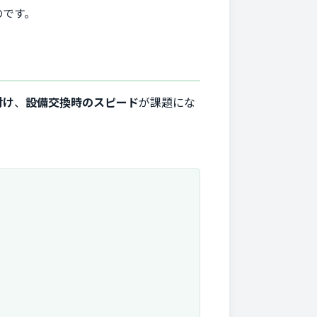
のです。
付け
、
設備交換時のスピード
が課題にな