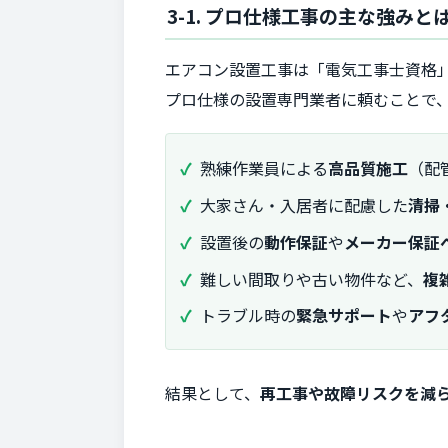
3-1. プロ仕様工事の主な強みと
エアコン設置工事は「電気工事士資格
プロ仕様の設置専門業者に頼むことで
熟練作業員による
高品質施工
（配
大家さん・入居者に配慮した
清掃
設置後の
動作保証
や
メーカー保証
難しい間取りや古い物件など、
複
トラブル時の
緊急サポート
や
アフ
結果として、
再工事や故障リスクを減