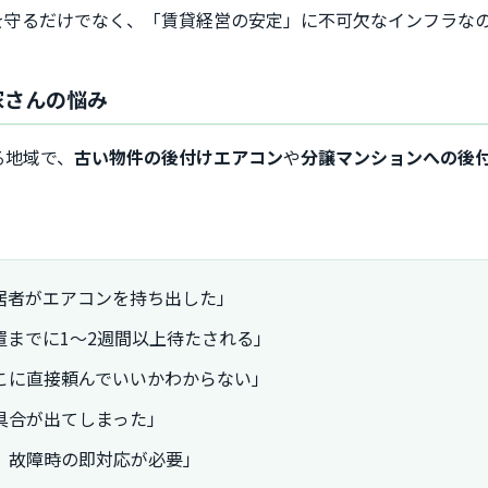
を守るだけでなく、「賃貸経営の安定」に不可欠なインフラな
家さんの悩み
る地域で、
古い物件の後付けエアコン
や
分譲マンションへの後
居者がエアコンを持ち出した」
置までに1〜2週間以上待たされる」
こに直接頼んでいいかわからない」
具合が出てしまった」
、故障時の即対応が必要」