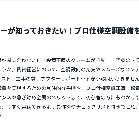
ナーが知っておきたい！プロ仕様空調設備
置が間に合わない」「設備不備のクレームが心配」「空調のト
ょうか。賃貸経営において、空調設備の充実やスムーズなメン
コスト、工事の質、アフターサポート…不安や疑問が尽きませ
設置
を実現するための具体的な手順や、
プロ仕様空調工事
・
設
ナンス
や
急ぎ対応空調
のメリットまで、初心者の方にもわかり
を、今すぐ実践できるよう具体例やチェックリスト付きでご紹
い。