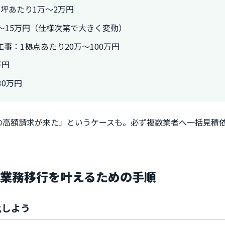
坪あたり1万～2万円
～15万円（仕様次第で大きく変動）
工事
：1拠点あたり20万～100万円
万円
30万円
の高額請求が来た」というケースも。必ず複数業者へ一括見積
な業務移行を叶えるための手順
化しよう