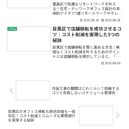
豊島区で快適なリモートワークを叶え
る！在宅・テレワークオフィス設計の具
体的アイデア7選リモートワークやテレワ
ークが当たり前になった今、「自宅や小
2025.08.10
2025.08.18
さなオフィスで本当に集中できるの？」
「快適な作業スペースにしたいけど、ど
目黒区で店舗移転を成功させるコ
コラム
こから手をつければいいか...
ツ｜コスト削減を実現した5つの
秘訣
目黒区で店舗移転を賢く進める方法｜無
理なくコスト削減を叶えるためのポイン
トとは店舗移転を検討していると、「思
ったより費用が高い」「どこで節約でき
2025.08.06
るのかわからない」といった不安はあり
ませんか？特に目黒区のような人気エリ
アでは、移転コストの大き...
内装工事の期間はどれくらい？短縮する
コツと失敗しないスケジュール管理術
目黒区のオフィス移転も原状回復も一括
対応！コスト削減とスムーズな業務移行
を実現する秘訣