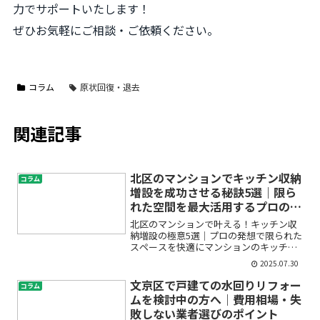
力でサポートいたします！
ぜひお気軽にご相談・ご依頼ください。
コラム
原状回復・退去
関連記事
北区のマンションでキッチン収納
コラム
増設を成功させる秘訣5選｜限ら
れた空間を最大活用するプロのア
イデア
北区のマンションで叶える！キッチン収
納増設の極意5選｜プロの発想で限られた
スペースを快適にマンションのキッチン
収納が足りず、片付けてもすぐにモノが
2025.07.30
溢れてしまう・調理スペースが狭く使い
づらい……。そんなお悩みをお持ちでは
文京区で戸建ての水回りリフォー
コラム
ありませんか？特に北区...
ムを検討中の方へ｜費用相場・失
敗しない業者選びのポイント