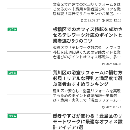
文京区で戸建ての水回りリフォームをは
じめる方へ｜費用や業者選びのコツを徹
底解説「毎日使うキッチンやお風呂、ト
イレが古くなってきた」「使い勝手が悪
2025.07.27
2025.12.16
くて家事が大変」「そろそろ水回りのリ
フォームをしたいけど、費用や流れが分
板橋区でのオフィス移転を成功さ
コラム
からず不安」——そんな悩...
せるテレワーク対応のポイントと
業者選び5つのコツ
板橋区で「テレワーク対応型」オフィス
移転を成功に導くための実践ガイドと業
者選びのポイントオフィス移転は、多く
の企業にとって大きな決断です。ただで
2025.08.08
さえ不安や疑問が尽きないなか、「テレ
ワーク導入」「リモートワーク環境構
荒川区の浴室リフォームに悩む方
コラム
築」といった新しい働き方改...
必見！リアルな評判と満足度で選
ぶ業者おすすめランキング
荒川区で安心して浴室リフォームを実現
するためのポイント徹底解説〜業者選
び・費用・実例まで「浴室リフォームを
したいけど、どの業者に頼めば良いかわ
2025.07.27
からない」「費用がどれくらいかかるの
か不安」「実際にリフォームした人の評
働きやすさが変わる！豊島区のリ
コラム
判やアフターサポートも気に...
モートワークに最適なオフィス設
計アイデア7選