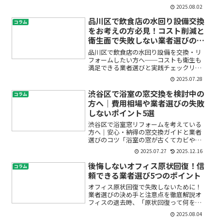
キッチンをリフォームしたいけど、費用
2025.08.02
がどのくらいかかるのか不安」「港区で
信頼できる業者をどう選べばいいの？」
品川区で飲食店の水回り設備交換
コラム
と、初めてのリフォームで...
をお考えの方必見！コスト削減と
衛生面で失敗しない業者選びのポ
イント
品川区で飲食店の水回り設備を交換・リ
フォームしたい方へ──コストも衛生も
満足できる業者選びと実践チェックリス
ト「厨房やキッチンの水回りが古くて使
2025.07.28
いづらい」「トイレや配管が頻繁に詰ま
り、清掃や修理が追いつかない」「そろ
渋谷区で浴室の窓交換を検討中の
コラム
そろ大掛かりな設備の交換...
方へ｜費用相場や業者選びの失敗
しないポイント5選
渋谷区で浴室窓リフォームを考えている
方へ｜安心・納得の窓交換ガイドと業者
選びのコツ「浴室の窓が古くてカビや結
露が気になる」「冬は浴室が寒くて困っ
2025.07.27
2025.12.16
ている」「窓交換をしたいけれど、費用
や工事内容、信頼できる業者選びが不
後悔しないオフィス原状回復！信
コラム
安…」――そんな疑問やお悩...
頼できる業者選び5つのポイント
オフィス原状回復で失敗しないために！
業者選びの決め手と注意点を徹底解説オ
フィスの退去時、「原状回復って何をす
ればいいの？」「業者選びで失敗したく
2025.08.04