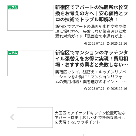
ない…」そんな不安や疑問を抱えていま
せんか？専門知識がなくても、ポイント
新宿区でアパートの洗面所水栓交
コラム
さえ押さえればオフィス原...
換をお考えの方へ｜安心価格とプ
ロの技術でトラブル即解決！
新宿区でアパートの洗面所水栓交換や修
理に悩む方へ｜失敗しない業者選びと水
漏れ対策ガイド「洗面台の水漏れが止ま
らない」「アパートの水栓が古くて心
2025.07.27
2025.12.16
配」「修理や交換を依頼したいけど、ど
こに頼めばいいの？」――新宿区にお住
新宿区でマンションのキッチンタ
コラム
まいで、こんなお悩みを抱え...
イル張替えをお得に実現！費用相
場・おすすめ業者と失敗しない選
び方
新宿区でタイル張替え・キッチンリノベ
ーションをお得に！マンションリフォー
ムの費用相場と業者選びのポイント「マ
ンションのキッチンのタイルを張り替え
2025.07.27
2025.12.16
たい」「新宿区で信頼できる業者を探し
ているけど、費用や流れが分からなくて
不安...」そんなお悩み...
大田区でアイランドキッチン設置可能な
アパート特集｜おしゃれで快適な暮らし
を実現する5つのポイント