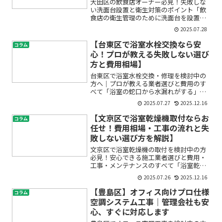
大田区の飲食店オーナー必見！失敗しな
い洗面台設置と衛生対策のポイント「飲
食店の衛生管理のために洗面台を設置し
たいけれど、どこに頼んだらいい？」
2025.07.28
「費用や種類、衛生法の基準がよく分か
らなくて不安…」そんな悩みを抱えて検
【台東区で浴室水栓交換なら安
コラム
索している大田区の飲食店オ...
心！プロが教える失敗しない選び
方と費用相場】
台東区で浴室水栓交換・修理を検討中の
方へ｜プロが教える業者選びと費用のす
べて「浴室の蛇口から水漏れがする」
「古くなった水栓を交換したい」「台東
2025.07.27
2025.12.16
区でどこに頼めばいいのか分からず不
安…」このようなお悩みをお持ちではあ
【文京区で浴室乾燥機取付ならお
コラム
りませんか？毎日使う浴室の水...
任せ！費用相場・工事の流れと失
敗しない選び方を解説】
文京区で浴室乾燥機の取付を検討中の方
必見！安心できる施工業者選びと費用・
工事・メンテナンスのすべて「浴室乾燥
機を取り付けたいけど、どの業者に頼め
2025.07.26
2025.12.16
ばいいのか分からない」「費用が高そう
で不安」「工事の流れや注意点も知って
【豊島区】オフィス向けプロ仕様
コラム
おきたい」――そんなお悩...
空調システム工事｜管理会社も安
心、すぐに対応します