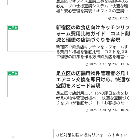
豊島区でオフィス空調工事を検討中の方
必見｜プロ仕様空調システムで快適な職
場と安心管理を実現「オフィスの空調が
古くて効きが悪い」「社員の健康や快適
2025.07.27
さを守りたいけれど、どんな空調システ
ムが最適かわからない」「管理会社とし
新宿区の飲食店向けキッチンリフ
コラム
て、迅速かつ信頼できる空...
ォーム費用比較ガイド｜コスト削
減と理想の店舗づくりを実現
新宿区で飲食店キッチンをリフォームす
る費用と相場を徹底比較｜コストを抑え
て理想の厨房を作る方法飲食店を経営さ
れている方や、これから新宿区で開業を
2025.07.27
2025.12.16
考えている方にとって、キッチンリフォ
ームは避けて通れない大きなテーマで
足立区の店舗用物件管理者必見！
コラム
す。「どれくらい費用がかか...
エアコン交換を即日対応、快適な
空間をスピード実現
足立区で店舗用エアコンの即日交換をお
考えの物件管理者様へ ― 快適な空間づく
りをプロが徹底サポート「お客様のため
にも、エアコンの不調をすぐに解決した
2025.07.28
2025.10.24
い」「突然の故障や急な暑さ・寒さで店
舗の環境が悪化し、集客や従業員の働き
やすさが心配」「どこ...
カビ対策に強い収納リフォーム！今すぐ