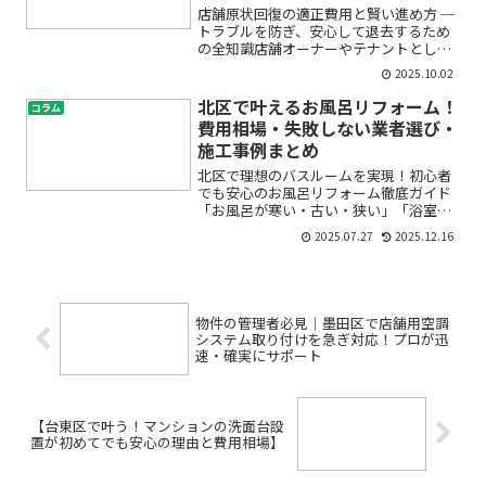
店舗原状回復の適正費用と賢い進め方 ─
トラブルを防ぎ、安心して退去するため
の全知識店舗オーナーやテナントとして
お店の退去を検討し始めると、まず悩み
2025.10.02
や不安が浮かぶのが「原状回復」に関す
ることではないでしょうか。費用は高額
北区で叶えるお風呂リフォーム！
コラム
になるの？契約内容が...
費用相場・失敗しない業者選び・
施工事例まとめ
北区で理想のバスルームを実現！初心者
でも安心のお風呂リフォーム徹底ガイド
「お風呂が寒い・古い・狭い」「浴室の
カビや劣化が気になる」「マンションで
2025.07.27
2025.12.16
も浴室リフォームできる？」など、北区
でお風呂リフォームをご検討中の方はさ
まざまなお悩みや疑問をお...
物件の管理者必見｜墨田区で店舗用空調
システム取り付けを急ぎ対応！プロが迅
速・確実にサポート
【台東区で叶う！マンションの洗面台設
置が初めてでも安心の理由と費用相場】