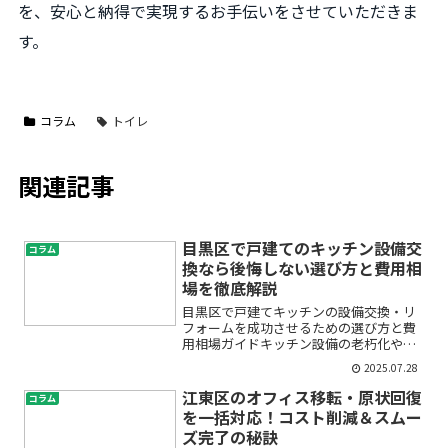
を、安心と納得で実現するお手伝いをさせていただきま
す。
コラム
トイレ
関連記事
目黒区で戸建てのキッチン設備交
コラム
換なら後悔しない選び方と費用相
場を徹底解説
目黒区で戸建てキッチンの設備交換・リ
フォームを成功させるための選び方と費
用相場ガイドキッチン設備の老朽化や使
い勝手の悪さで悩んでいませんか？「戸
2025.07.28
建てのキッチン設備交換を考えているけ
れど、どんな選び方をすればいいの？」
江東区のオフィス移転・原状回復
コラム
「費用はどのくらいかかる...
を一括対応！コスト削減＆スムー
ズ完了の秘訣