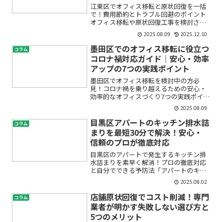
江東区でオフィス移転と原状回復を一括
で！費用節約とトラブル回避のポイント
オフィス移転や原状回復工事を検討され
ている江東区の企業担当者様へ。「何か
2025.08.09
2025.12.10
ら始めればいいの？」「費用がどのくら
いかかるのか不安…」「できるだけスム
墨田区でのオフィス移転に役立つ
コラム
ーズに、トラブルなく完了...
コロナ禍対応ガイド｜安心・効率
アップの7つの実践ポイント
墨田区でオフィス移転を検討中の方必
見！コロナ禍を乗り越えるための安心・
効率的なオフィスづくり7つの実践ポイン
ト「オフィス移転を考えているけれど、
2025.08.09
コロナ禍でどんな対策をすればいい
の？」「テレワークも増えているし、オ
目黒区アパートのキッチン排水詰
コラム
フィスのレイアウトはどう見直...
まりを最短30分で解決！安心・
信頼のプロが徹底対応
目黒区のアパートで発生するキッチン排
水詰まりを素早く解消！プロの徹底対応
と自分でできる予防法「アパートのキッ
チン排水が急につまってしまった…」
2025.08.02
「水が流れず、キッチンでの生活が不
便」「どこに相談したらいいか分からず
店舗原状回復でコスト削減！専門
コラム
不安」。そんなお悩みを抱える...
業者が明かす失敗しない選び方と
5つのメリット