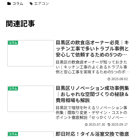
コラム
エアコン
関連記事
目黒区の飲食店オーナー必見｜キ
コラム
ッチン工事で多いトラブル事例と
安心して依頼するための5つの対
策
目黒区の飲食店オーナーが知っておきた
い｜キッチン工事のよくあるトラブル事
例と安心工事を実現するための5つのポイ
ント「キッチン工事を依頼したいけれ
2025.08.02
ど、どんなトラブルが起きるか不安」
「費用や工事内容がわかりにくい」「排
目黒区リノベーション成功事例集
コラム
水や換気のトラブルが心配」...
｜おしゃれな空間づくりの秘訣＆
費用相場も解説
目黒区で理想を叶えるリノベーション事
例集｜間取り変更・デザイン・コストの
ポイント徹底解説「せっかくリノベーシ
ョンするならおしゃれにしたいけれど、
2025.07.30
2025.09.17
どんな風に進めればいいの？」「費用や
耐震性も心配…」そんな悩みを抱えてい
即日対応！タイル浴室交換で徹底
コラム
る方も多いのではないでし...