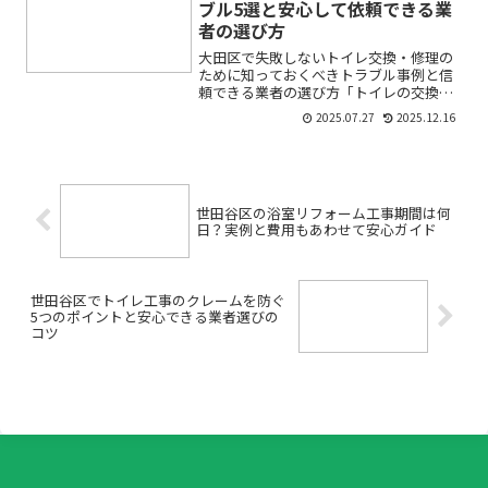
ブル5選と安心して依頼できる業
者の選び方
大田区で失敗しないトイレ交換・修理の
ために知っておくべきトラブル事例と信
頼できる業者の選び方「トイレの交換や
修理を考えているけど、トラブルが多い
2025.07.27
2025.12.16
と聞いて不安…」「費用や業者選びで後
悔したくない！」そんなお悩みを抱えて
いる方は、決して少なくあ...
世田谷区の浴室リフォーム工事期間は何
日？実例と費用もあわせて安心ガイド
世田谷区でトイレ工事のクレームを防ぐ
5つのポイントと安心できる業者選びの
コツ