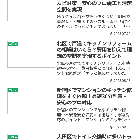
カビ対策―安心のプロ施工と清潔
空間を実現
急なタイル浴室交換も怖くない！即日で
清潔＆カビ知らずのバスルームへ「浴室
のタイルにカビが生えて取れない」「清
潔に使いたいのに、いつもヌメリや黒ず
2025.07.29
みが気になる」「お客様が泊まる前に急
いで浴室を直したい」「なるべく早く、
北区で戸建てキッチンリフォーム
コラム
プロに安心して任せたい」...
の相場はいくら？費用を抑えて理
想の空間を実現するポイント
北区の戸建てでキッチンリフォームを検
討中の方へ｜費用相場と理想を叶えるコ
ツを徹底解説「ずっと気になっていたキ
ッチンをリフォームしたいけれど、北区
2025.08.03
ではどれくらい費用がかかるの？」「初
めてのリフォームで何から始めて良いか
新宿区でマンションのキッチン修
コラム
分からない」「できれば予...
理をすぐ依頼！最短30分到着・
安心のプロ対応
新宿区のマンションで急なキッチン修
理…不安を安心に変える迅速・丁寧な対
応のポイント「マンションのキッチンか
ら水漏れが…」「蛇口の水が止まらな
2025.08.02
い」「排水口が詰まって流れない」——
突然のトラブルでお困りではありません
大田区でトイレ交換時に多いトラ
コラム
か？特に新宿区のような都心マ...