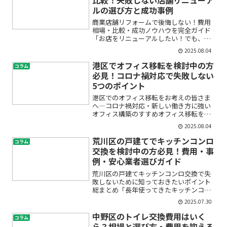
ルの選び方と成功事例
商業店舗リフォームで後悔しない！費用
相場・比較・成功ノウハウを完全ガイド
「お店をリニューアルしたい！でも、費
用はいくらかかるの？」「リフォーム業
2025.08.04
者の選び方が分からず不安…」「無駄な
出費や失敗を避けたい」——このような
港区でオフィス移転を検討中の方
コラム
お悩みを抱えていませんか...
必見！コロナ禍対応で失敗しない
5つのポイント
港区でのオフィス移転をお考えの皆さま
へ―コロナ禍対応・新しい働き方に強い
オフィス構築のすすめオフィス移転を港
区で検討中だけれど、「コロナ禍のリス
2025.08.04
クをどう避ければいい？」「在宅勤務や
リモートワークの広がりにどう対応すれ
荒川区の戸建てでキッチンコンロ
コラム
ばいいの？」と不安を抱え...
交換を検討中の方必見！費用・事
例・安心業者選びガイド
荒川区の戸建てキッチンコンロ交換で失
敗しないために知っておきたいポイント
総まとめ「長年使ってきたキッチンコン
ロが古くなってきた」「最新のガスコン
2025.07.30
ロに交換したいけれど、どこに頼めば安
心？」「費用や工事内容、注意点がよく
中野区のトイレ交換費用はいく
コラム
わからない」——荒川区で...
ら？相場と選び方・費用を抑える