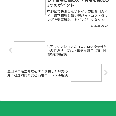
3つのポイント
中野区で失敗しないトイレ交換費用ガイ
ド｜適正相場と賢い選び方・コストダウ
ン術を徹底解説「トイレが古くなってき
た」「水漏れや不調が気になる」「リフ
2025.07.27
ォーム業者の見積もりは高いの？」──
中野区でトイレ交換を考えている方の多
くが、費用面や業者選び、...
港区でマンションのIHコンロ交換を検討
中の方必見｜安心・迅速な施工と費用相
場を徹底解説
墨田区で浴室修理をすぐ依頼したい方必
見！迅速対応と安心価格でトラブル解決