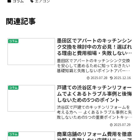
コラム
エアコン
関連記事
墨田区でアパートのキッチンシン
コラム
ク交換を検討中の方必見！選ばれ
る理由と費用相場・失敗しない業
者選びのコツ
墨田区でアパートのキッチンシンク交換
を安心して進めるために知っておきたい
基礎知識と失敗しないポイントアパート
のキッチンシンク交換や水回りのリフォ
2025.07.28
2025.12.16
ームを考えているけれど、何から始めた
らよいのか、費用や手順、信頼できる業
戸建ての渋谷区キッチンリフォー
コラム
者の選び方が分からず不安...
ムでよくあるトラブル事例と後悔
しないための5つのポイント
渋谷区で戸建てのキッチンリフォームを
考える方へ ― よくあるトラブル事例と失
敗しないための5つの重要ポイントキッチ
ンリフォームは毎日を快適に過ごすため
2025.07.29
の大切な決断です。しかし「いざリフォ
ーム」となると「費用はどれくらい？」
商業店舗のリフォーム費用を徹底
コラム
「どんな業者を選べ...
比較！失敗しない店舗リニューア