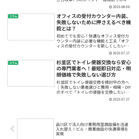
ィス移転を考えているけれど、何から始
2025.08.06
めればよいかわからない」「テレワーク
やリモートワーク、ハイブリッドワーク
オフィスの受付カウンター内装、
コラム
も導入したいけど、具体...
失敗しないために押さえるべき機
能とは？
初めてでも安心！快適なオフィス受付カ
ウンター内装に必要な機能と工夫「オフ
ィスの受付カウンターを新しくしたいけ
ど、どんな機能が必要かわからない」
2025.07.17
「来客対応はもちろん、セキュリティや
案内、バリアフリーなども考えると不
杉並区でトイレ便器交換なら安心
コラム
安…」――このような悩みをお...
の専門業者へ！最短即日対応・明
朗価格で失敗しない選び方
杉並区でトイレ便器交換を検討中の方へ
｜失敗しない業者選びと費用・相場・DIY
のすべて「トイレの便器を交換したいけ
れど、費用がどれくらいかかるのか不
2025.07.27
安」「業者選びで失敗したくない」「自
分でDIYもできるのか知りたい」——杉並
区にお住まいで、こ...
品川区で法人向け業務用空調設備を迅速
入れ替え！ビル・商業施設の快適環境を
実現