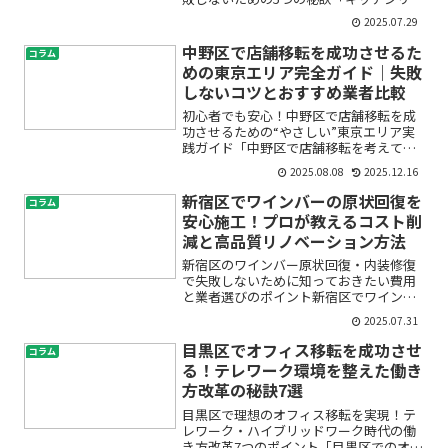
ォームをしたいけど、どこに頼めば安心
2025.07.29
できるの？」「工事後にトラブルがあっ
たらどうしよう…」とお悩みではありま
中野区で店舗移転を成功させるた
コラム
せんか。特に渋谷区のマ...
めの東京エリア完全ガイド｜失敗
しないコツとおすすめ業者比較
初心者でも安心！中野区で店舗移転を成
功させるための“やさしい”東京エリア実
践ガイド「中野区で店舗移転を考えてい
るけれど、何から始めればいいのか分か
2025.08.08
2025.12.16
らない」「費用や手続きが不安」「信頼
できる業者はどう選ぶ？」──そんなお
新宿区でワインバーの原状回復を
コラム
悩みをお持ちではありま...
安心施工！プロが教えるコスト削
減と高品質リノベーション方法
新宿区のワインバー原状回復・内装修復
で失敗しないために知っておきたい費用
と業者選びのポイント新宿区でワインバ
ーを運営されている方、またはこれから
2025.07.31
居抜き物件で開業を検討している方の中
には、「原状回復の費用ってどれくらい
目黒区でオフィス移転を成功させ
コラム
かかるの？」「費用を抑え...
る！テレワーク環境を整えた働き
方改革の秘訣7選
目黒区で理想のオフィス移転を実現！テ
レワーク・ハイブリッドワーク時代の働
き方改革7つのポイント「目黒区でのオフ