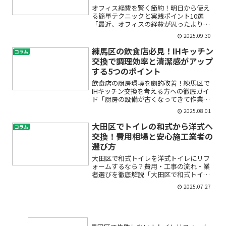
オフィス経費を賢く節約！明日から使え
る簡単テクニックと実践ポイント10選
「最近、オフィスの経費が思ったよりか
さんで不安…」「会社のコストをもう少
2025.09.30
し抑えたいけど、何から手を付ければい
いの？」このようなお悩みをお持ちの方
練馬区の飲食店必見！IHキッチン
コラム
は少なくありません。業績...
交換で調理効率と清潔感がアップ
する5つのポイント
飲食店の厨房環境を劇的改善！練馬区で
IHキッチン交換を考える方への徹底ガイ
ド「厨房の設備が古くなってきて作業効
率が悪い」「ガスコンロの掃除が大変」
2025.08.01
「もっと清潔で安全な調理環境を整えた
い」——そんな悩みを抱えていません
大田区でトイレの和式から洋式へ
コラム
か？飲食店の経営者や責任...
交換！費用相場と安心施工業者の
選び方
大田区で和式トイレを洋式トイレにリフ
ォームするなら？費用・工事の流れ・業
者選びを徹底解説「大田区で和式トイレ
から洋式トイレへ交換したいけど、費用
2025.07.27
や工事の流れがわからず不安」「家族の
高齢化や小さなお子さんのためにも、使
いやすく清潔なトイレにし...