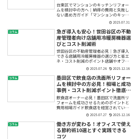
台東区でマンションのキッチンリフォー
ムを検討中の方へ｜納得の費用と失敗し
ない進め方ガイド「マンションのキッチ
ンをもっと使いやすくしたい」「古くな
2025.07.31
ってきたキッチンをリフォームしたいけ
ど、費用が心配…」「台東区で信頼でき
急ぎ導入も安心！世田谷区の不動
コラム
る業者を選ぶにはどうした...
産管理者向け店舗用冷暖房機器選
びとコスト削減術
世田谷区の不動産管理者必見｜急ぎ導入
できる店舗用冷暖房機器の選び方と省エ
ネ・コスト削減のポイント店舗やオフィ
スの空調設備は、快適なビジネス環境の
2025.07.26
2025.12.16
維持に欠かせません。しかし、「急ぎで
新たな冷暖房機器を導入しなくてはなら
墨田区で飲食店の洗面所リフォー
コラム
ない」「どの機種を選べば...
ムを検討中の方必見！相場と成功
事例・コスト削減ポイント徹底解
説
飲食店オーナー必見！墨田区で洗面所リ
フォームを成功させるためのポイントと
費用相場ガイド飲食店を経営されている
皆さま、「お店の洗面所、そろそろリフ
2025.07.27
2025.12.16
ォームしたいな…」「清潔感が大切なの
は分かるけど、どんな設備が必要？費用
働き方が変わる！オフィスで使え
コラム
の目安は？」「改装って何...
る節約術10選とすぐ実践できる
コツ