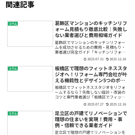
関連記事
葛飾区マンションのキッチンリフ
コラム
ォーム見積もり徹底比較｜失敗し
ない業者選びと費用相場ガイド
葛飾区でマンションのキッチンリフォー
ムを成功させるための費用・見積もり・
業者選び完全ガイド「キッチンリフォー
ムをしたいけれど、費用がどのくらいか
2025.07.31
2025.12.16
かるのかわからない」「どんな業者に頼
めば安心なの？」葛飾区のマンションに
板橋区で理想のフィットネススタ
コラム
お住まいで、そんな不安や...
ジオへ！リフォーム専門会社が叶
える機能性とデザイン5つのポイ
ント
板橋区でフィットネススタジオをリフォ
ームするなら？失敗しない設計・改装の
コツと専門業者選び「板橋区でフィット
ネススタジオのリフォームを考えている
2025.07.27
2025.12.16
けれど、どんな会社に相談したらいい
の？」「ジムの改装やトレーニングルー
足立区の戸建てリノベーションで
コラム
ム改修で、どんな点に気を付...
理想の住まいを実現！費用・事
例・信頼できる業者ガイド
足立区で理想の戸建てリノベーションを