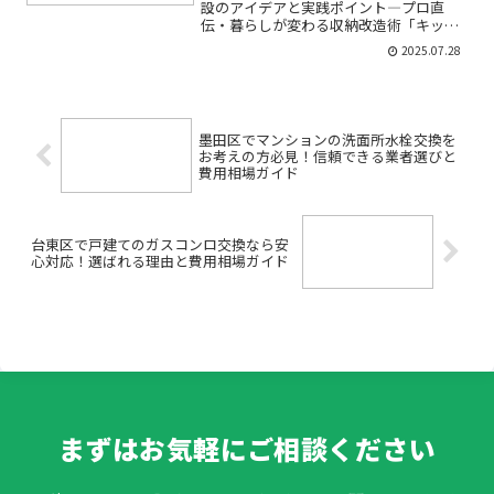
設のアイデアと実践ポイント―プロ直
伝・暮らしが変わる収納改造術「キッチ
ンがモノであふれて使いづらい」「家族
2025.07.28
が増えて収納が足りない」「リフォーム
したいけど、何から始めればいいの？」
——そんなお悩みはありませ...
墨田区でマンションの洗面所水栓交換を
お考えの方必見！信頼できる業者選びと
費用相場ガイド
台東区で戸建てのガスコンロ交換なら安
心対応！選ばれる理由と費用相場ガイド
まずはお気軽にご相談ください