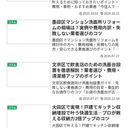
叶えるために知っておきたいポイント・
費用・事例・おすすめ業者「今住んでい
る家をもっと快適にしたい」「古くなっ
2025.10.02
2025.10.12
た戸建てを新しく生まれ変わらせたい」
と思いながらも、リノベーションについ
墨田区マンション洗面所リフォー
コラム
ては不安や疑問がたくさん...
ムの相場は？実例や費用内訳・失
敗しない業者選びのコツ
墨田区でマンション洗面所リフォームを
検討中の方へ｜費用相場・見積もりの見
方・安心できる業者選びのポイント「毎
朝使う洗面所をもっと快適にしたい」
2025.07.27
「古くなった洗面台をそろそろ交換した
いけど、リフォーム費用がどれくらいか
文京区で飲食店のための洗面台設
コラム
かるのか不安…」「墨田区で...
置を徹底解説！業者選び・費用・
清潔感アップのポイント
文京区飲食店向け洗面台設置ガイド：失
敗しない業者選び・費用の目安・衛生的
なお店作りのコツ「お店の洗面台が古く
てお客様に悪い印象を与えていないか心
2025.07.27
2025.12.16
配」「衛生面をもっと強化したいけど、
どこに相談すればいいのかわからない」
大田区で実現！戸建てキッチン収
コラム
「洗面台設置の費用や流れ...
納増設で叶う快適生活―プロが教
える収納力2倍アップのコツ
大田区で叶える！戸建てキッチン収納増