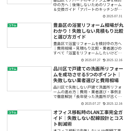
中の方へ｜後悔しないためのリフォーム
＆交換ガイド「アパートのキッチンが古
くて使いづらい」「賃貸物件だからこ
2025.07.31
そ、安心して任せられる業者に頼みた
い」「費用は抑えたいけど、品質も妥協
豊島区の浴室リフォーム相場が丸
コラム
したくない」——このような悩...
わかり！失敗しない見積もり比較
と選び方ガイド
豊島区で浴室リフォームを検討中の方へ
｜費用相場・見積もり比較・業者選びの
すべて「浴室をリフォームしたいけど、
どれくらい費用がかかるの？」「どんな
2025.07.27
2025.12.16
業者に頼めば失敗しないの？」「見積も
りはどうやって比較するのが正解？」
品川区で戸建ての洗面所リフォー
コラム
——こんな疑問や不安をお持...
ムを成功させる5つのポイント｜
失敗しない業者選びと費用相場
品川区で失敗しない戸建て洗面所リフォ
ームの進め方｜費用・業者選び・事例ま
で徹底解説「長年使った洗面所が古くな
ってきた…」「戸建ての水回りを一新し
2025.07.27
2025.12.16
たいけど、どのくらい費用がかかる
の？」「品川区で信頼できるリフォーム
オフィス移転時のLAN工事完全ガ
コラム
業者はどう選べばいい？」——...
イド｜失敗しない配線設計とコス
ト削減術
オフィス移転で失敗しないLAN配線工事