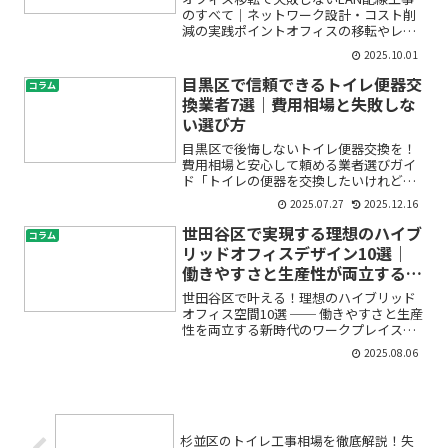
のすべて｜ネットワーク設計・コスト削
減の実践ポイントオフィスの移転やレイ
アウト変更を控え、「新しいオフィスの
2025.10.01
ネットワークはちゃんとつながる？」
「LAN配線やネットワーク機器の設置、
目黒区で信頼できるトイレ便器交
コラム
どうすれば後悔しない？...
換業者7選｜費用相場と失敗しな
い選び方
目黒区で後悔しないトイレ便器交換を！
費用相場と安心して頼める業者選びガイ
ド「トイレの便器を交換したいけれど、
どこに頼めばいいの？」「費用はどれく
2025.07.27
2025.12.16
らいかかるのか不安…」初めてのトイレ
便器交換は、わからないことだらけで悩
世田谷区で実現する理想のハイブ
コラム
みも多いですよね。目黒区...
リッドオフィスデザイン10選｜
働きやすさと生産性が両立する空
間づくり
世田谷区で叶える！理想のハイブリッド
オフィス空間10選 ── 働きやすさと生産
性を両立する新時代のワークプレイスデ
ザイン「テレワークが日常になってきた
2025.08.06
けれど、オフィスはどう変えたらいい
の？」「リモートワークと出社、どちら
も快適にできる職場を...
杉並区のトイレ工事相場を徹底解説！失